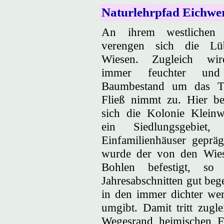
Naturlehrpfad Eichwe
An ihrem westlichen
verengen sich die Lüb
Wiesen. Zugleich wi
immer feuchter un
Baumbestand um das Te
Fließ nimmt zu. Hier be
sich die Kolonie Kleinw
ein Siedlungsgebiet
Einfamilienhäuser geprä
wurde der von den Wi
Bohlen befestigt, so
Jahresabschnitten gut bege
in den immer dichter we
umgibt. Damit tritt zugl
Wegesrand heimischen F