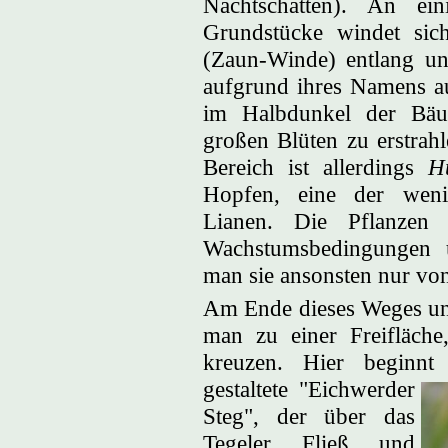
Nachtschatten). An ei
Grundstücke windet si
(Zaun-Winde) entlang un
aufgrund ihres Namens au
im Halbdunkel der Bäu
großen Blüten zu erstrahl
Bereich ist allerdings
H
Hopfen, eine der weni
Lianen. Die Pflanzen 
Wachstumsbedingungen 
man sie ansonsten nur von
Am Ende dieses Weges un
man zu einer Freifläche
kreuzen. Hier beginnt 
gestaltete
"Eichwerder
Steg", der über das
Tegeler Fließ und