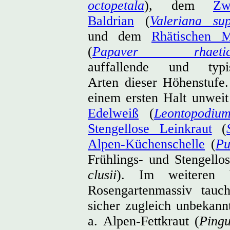
octopetala
), dem
Zw
Baldrian
(
Valeriana sup
und dem
Rhätischen 
(
Papaver rhaeti
auffallende und typi
Arten dieser Höhenstufe.
einem ersten Halt unweit
Edelweiß
(
Leontopodiu
Stengellose Leinkraut
(
Alpen-Küchenschelle
(
Pu
Frühlings- und Stengello
clusii
). Im weiteren
Rosengartenmassiv tauc
sicher zugleich unbekann
a. Alpen-Fettkraut (
Pingu