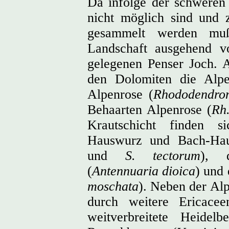
Da infolge der schweren
nicht möglich sind und 
gesammelt werden muß
Landschaft ausgehend vo
gelegenen Penser Joch. A
den Dolomiten die Alpen
Alpenrose (
Rhododendron
Behaarten Alpenrose (
Rh
Krautschicht finden s
Hauswurz und Bach-Ha
und
S. tectorum
), 
(
Antennuaria dioica
) und
moschata
). Neben der Alp
durch weitere Ericace
weitverbreitete Heidelb