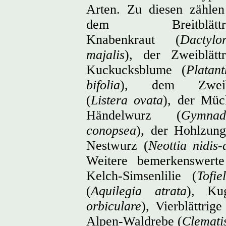
Arten. Zu diesen zählen
dem Breitblättri
Knabenkraut (
Dactylor
majalis
), der Zweiblättr
Kuckucksblume (
Platant
bifolia
), dem Zweibl
(
Listera ovata
), der Müc
Händelwurz (
Gymnad
conopsea
), der Hohlzung
Nestwurz (
Neottia nidis-
Weitere bemerkenswerte
Kelch-Simsenlilie (
Tofie
(
Aquilegia atrata
), Kug
orbiculare
), Vierblättrig
Alpen-Waldrebe (
Clemati