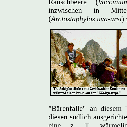
Rauschbeere (
Vaccini
inzwischen in Mitte
(
Arctostaphylos uva-ursi
)
"Bärenfalle" an diesem 
diesen südlich ausgericht
eine z. T. wärmelie