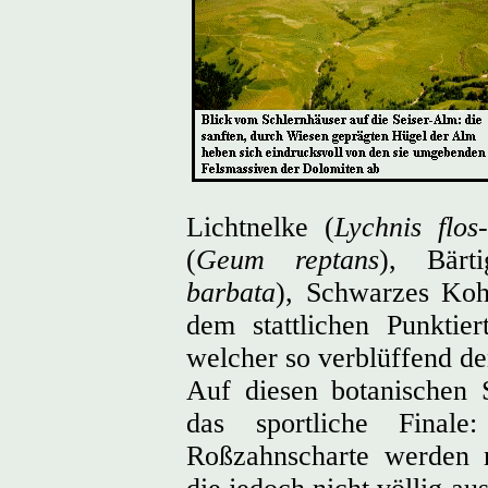
Lichtnelke (
Lychnis flos-
(
Geum reptans
), Bärt
barbata
), Schwarzes Koh
dem stattlichen Punktie
welcher so verblüffend d
Auf diesen botanischen 
das sportliche Fina
Roßzahnscharte werden n