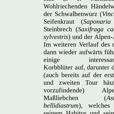
Wohlriechenden Händelw
der Schwalbenwurz (
Vinc
Seifenkraut (
Saponaria
Steinbrech (
Saxifraga ca
sylvestris
) und der Alpen-
Im weiteren Verlauf des
dann wieder aufwärts fü
einige interessan
Korbblüter auf, darunter 
(auch bereits auf der ers
und zweiten Tour häuf
vorzufindende) Alpe
Maßliebchen (
As
bellidiastrum
), welches 
seinem Habitus und sei