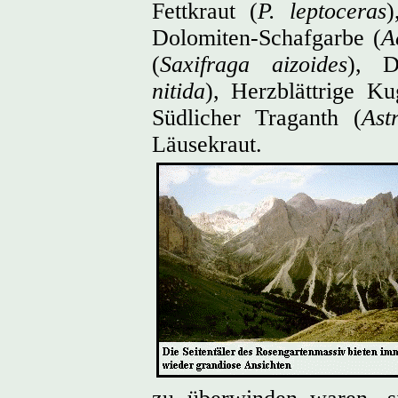
Fettkraut (
P. leptoceras
)
Dolomiten-Schafgarbe (
A
(
Saxifraga aizoides
), D
nitida
), Herzblättrige K
Südlicher Traganth (
Ast
Läusekraut.