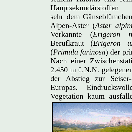
Hauptsekundärstoffen 
sehr dem Gänseblümchen
Alpen-Aster (
Aster alpin
Verkannte (
Erigeron n
Berufkraut (
Erigeron un
(
Primula farinosa
) der pr
Nach einer Zwischenstat
2.450 m ü.N.N. gelegenen
der Abstieg zur Seiser
Europas. Eindrucksvo
Vegetation kaum ausfall