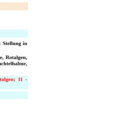
e
 Stellung in
e, Rotalgen,
htelhalme,
algen; 11 -