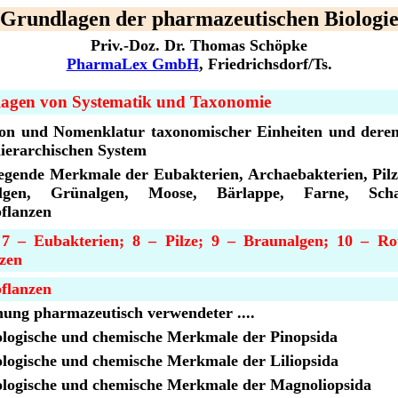
Grundlagen der pharmazeutischen Biologi
Priv.-Doz. Dr. Thomas Schöpke
PharmaLex GmbH
, Friedrichsdorf/Ts.
agen von Systematik und Taxonomie
ion und Nomenklatur taxonomischer Einheiten und deren
ierarchischen System
gende Merkmale der Eubakterien, Archaebakterien, Pilz
lgen, Grünalgen, Moose, Bärlappe, Farne, Schac
flanzen
 7 – Eubakterien; 8 – Pilze; 9 – Braunalgen; 10 – Rot
zen
flanzen
ung pharmazeutisch verwendeter ....
logische und chemische Merkmale der Pinopsida
ogische und chemische Merkmale der Liliopsida
logische und chemische Merkmale der Magnoliopsida