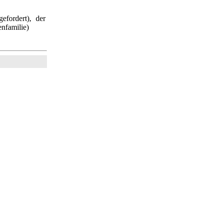
efordert), der
nfamilie)