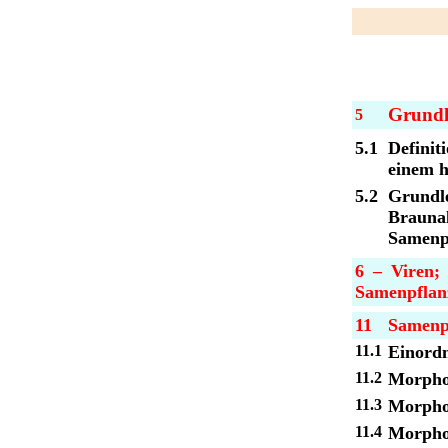
Grundl
5
5.1
Definit
einem h
5.2
Grundle
Brauna
Samenp
6 – Viren;
Samenpflan
11
Samenp
11.1
Einordn
11.2
Morpho
11.3
Morphol
11.4
Morpho