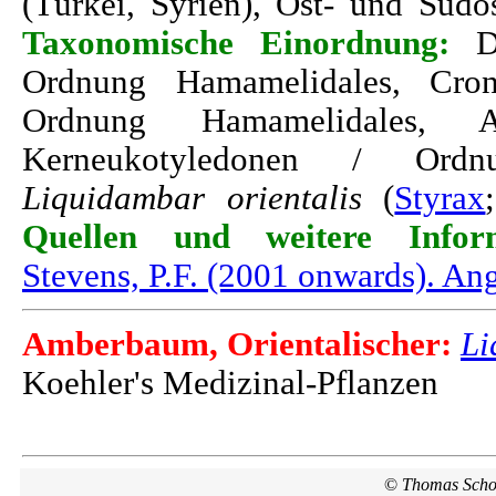
(Türkei, Syrien), Ost- und Südo
Taxonomische Einordnung:
D
Ordnung Hamamelidales, Cron
Ordnung Hamamelidales,
Kerneukotyledonen / Ordn
Liquidambar orientalis
(
Styrax
Quellen und weitere Inform
Stevens, P.F. (2001 onwards). A
Li
Amberbaum, Orientalischer:
Koehler's Medizinal-Pflanzen
©
Thomas Scho