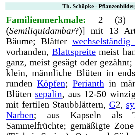
Th. Schöpke - Pflanzenbilderg
Familienmerkmale:
2 (3) 
(
Semiliquidambar
?)] mit 13 Art
Bäume; Blätter
wechselständig 
vorhanden,
Blattspreite
meist han
ganz, meist gesägt oder gezähnt;
klein, männliche Blüten in end
runden
Köpfen
;
Perianth
in männ
Blüten
sepalin
, aus 12-50 winzi
mit fertilen Staubblättern,
G
2,
sy
Narben
; aus Kapseln als Tei
Sammelfrüchte; gemäßigte Zone 