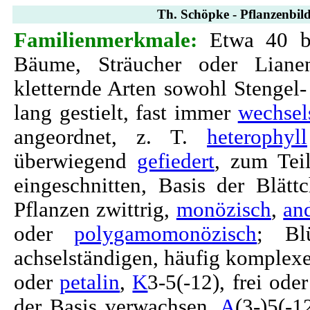
Th. Schöpke - Pflanzenbild
Familienmerkmale:
Etwa 40 bi
Bäume, Sträucher oder Lianen
kletternde Arten sowohl Stengel- 
lang gestielt, fast immer
wechsel
angeordnet, z. T.
heterophyll
überwiegend
gefiedert
, zum Tei
eingeschnitten, Basis der Blättc
Pflanzen zwittrig,
monözisch
,
an
oder
polygamomonözisch
; Bl
achselständigen, häufig komplex
oder
petalin
,
K
3-5(-12), frei od
der Basis verwachsen,
A
(3-)5(-1