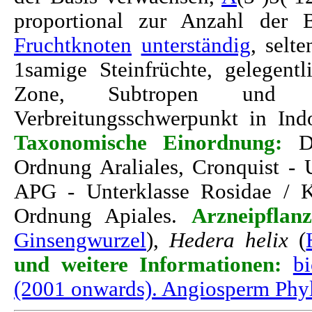
proportional zur Anzahl der B
Fruchtknoten
unterständig
, selt
1samige Steinfrüchte, gelegent
Zone, Subtropen und T
Verbreitungsschwerpunkt in Ind
Taxonomische Einordnung:
Da
Ordnung Araliales, Cronquist - 
APG - Unterklasse Rosidae / Ke
Ordnung Apiales.
Arzneipflanz
Ginsengwurzel
),
Hedera helix
(
und weitere Informationen:
bi
(2001 onwards). Angiosperm Phy