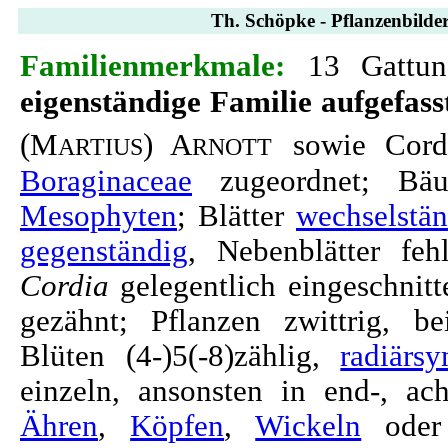
Th. Schöpke - Pflanzenbilder
Familienmerkmale:
13 Gattu
eigenständige Familie aufgefass
(M
) A
sowie Cord
ARTIUS
RNOTT
Boraginaceae
zugeordnet; Bäum
Mesophyten
; Blätter
wechselstän
gegenständig
, Nebenblätter fe
Cordia
gelegentlich eingeschnitt
gezähnt; Pflanzen zwittrig, b
Blüten (4-)5(-8)zählig,
radiärs
einzeln, ansonsten in end-, ac
Ähren
,
Köpfen
,
Wickeln
ode