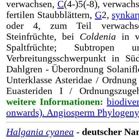
verwachsen,
C
(4-)5(-8), verwach
fertilen Staubblättern,
G
2,
synkar
oder 4, zum Teil verwach
Steinfrüchte, bei
Coldenia
in vi
Spaltfrüchte; Subtropen
Verbreitungsschwerpunkt in Sü
Dahlgren - Überordnung Solanifl
Unterklasse Asteridae / Ordnung
Euasteriden I / Ordnungszugeh
weitere Informationen:
biodiver
onwards). Angiosperm Phylogeny
Halgania cyanea
-
deutscher Nam