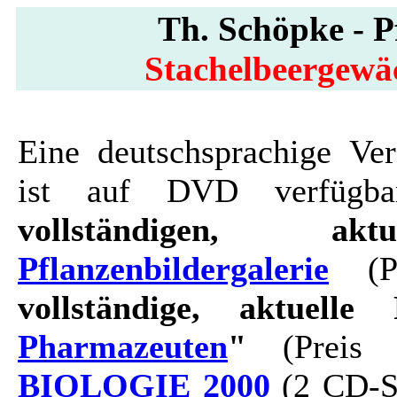
Th. Schöpke - Pf
Stachelbeergewäc
Eine deutschsprachige Ver
ist auf DVD verfügbar
vollständigen, ak
Pflanzenbildergalerie
(Pr
vollständige, aktuelle 
Pharmazeuten
"
(Preis 
BIOLOGIE 2000
(2 CD-Se