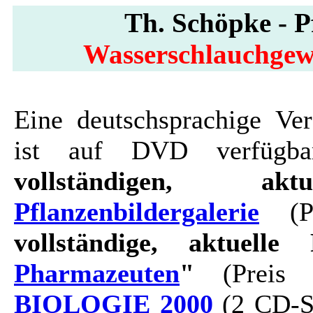
Th. Schöpke - Pf
Wasserschlauchgewä
Eine deutschsprachige Ver
ist auf DVD verfügbar
vollständigen, ak
Pflanzenbildergalerie
(Pr
vollständige, aktuelle 
Pharmazeuten
"
(Preis 
BIOLOGIE 2000
(2 CD-Se