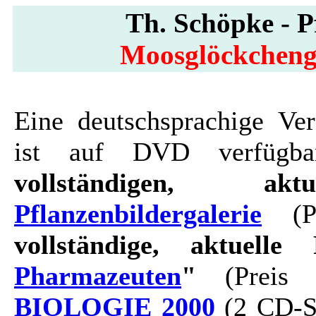
Th. Schöpke - Pf
Moosglöckcheng
Eine deutschsprachige Ver
ist auf DVD verfügbar
vollständigen, ak
Pflanzenbildergalerie
(Pr
vollständige, aktuelle 
Pharmazeuten
"
(Preis 
BIOLOGIE 2000
(2 CD-Se