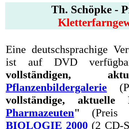
Th. Schöpke - Pf
Kletterfarngew
Eine deutschsprachige Ver
ist auf DVD verfügbar
vollständigen, ak
Pflanzenbildergalerie
(Pr
vollständige, aktuelle 
Pharmazeuten
"
(Preis 
BIOLOGIE 2000
(2 CD-Se