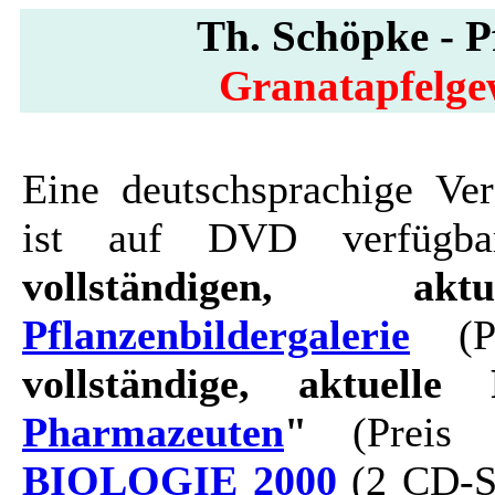
Th. Schöpke - Pf
Granatapfelge
Eine deutschsprachige Ver
ist auf DVD verfügbar
vollständigen, ak
Pflanzenbildergalerie
(Pr
vollständige, aktuelle 
Pharmazeuten
"
(Preis 
BIOLOGIE 2000
(2 CD-Se