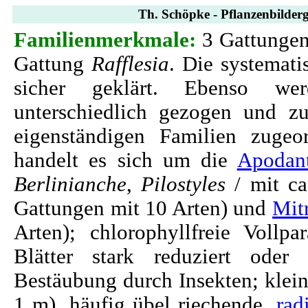
Th. Schöpke - Pflanzenbilderg
Familienmerkmale:
3 Gattungen 
Gattung
Rafflesia
. Die systemati
sicher geklärt. Ebenso wer
unterschiedlich gezogen und zu
eigenständigen Familien zugeo
handelt es sich um die
Apodan
Berlinianche
,
Pilostyles
/ mit ca
Gattungen mit 10 Arten) und
Mit
Arten); chlorophyllfreie Vollpar
Blätter stark reduziert ode
Bestäubung durch Insekten; klein
1 m), häufig übel riechende,
rad