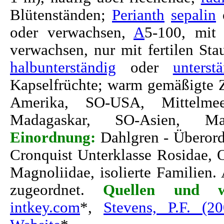
Blütenständen;
Perianth
sepalin
oder verwachsen,
A
5-100, mi
verwachsen, nur mit fertilen Sta
halbunterständig
oder
unterst
Kapselfrüchte; warm gemäßigte 
Amerika, SO-USA, Mittelmeer
Madagaskar, SO-Asien, Ma
Einordnung:
Dahlgren - Überordn
Cronquist Unterklasse Rosidae, 
Magnoliidae, isolierte Familien
zugeordnet.
Quellen und we
intkey.com
*,
Stevens, P.F. (2