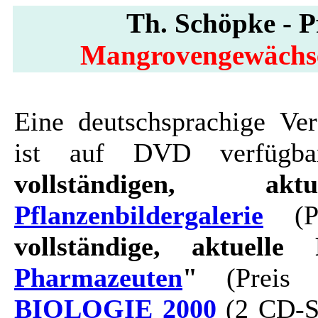
Th. Schöpke - Pf
Mangrovengewächse
Eine deutschsprachige Ver
ist auf DVD verfügbar
vollständigen, ak
Pflanzenbildergalerie
(Pr
vollständige, aktuelle 
Pharmazeuten
"
(Preis 
BIOLOGIE 2000
(2 CD-Se