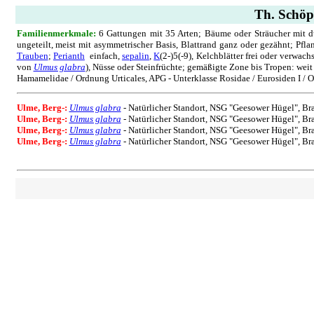
Th. Schöpk
Familienmerkmale:
6 Gattungen mit 35 Arten; Bäume oder Sträucher mit
ungeteilt, meist mit asymmetrischer Basis, Blattrand ganz oder gezähnt; Pfla
Trauben
;
Perianth
einfach,
sepalin
,
K
(2-)5(-9), Kelchblätter frei oder verwach
von
Ulmus glabra
), Nüsse oder Steinfrüchte; gemäßigte Zone bis Tropen: weit
Hamamelidae / Ordnung Urticales, APG - Unterklasse Rosidae / Eurosiden I / 
Ulme, Berg
-:
Ulmus glabra
-
Natürlicher Standort, NSG "Geesower Hügel", B
Ulme, Berg
-:
Ulmus glabra
- Natürlicher Standort, NSG "Geesower Hügel", Br
Ulme, Berg
-:
Ulmus glabra
- Natürlicher Standort, NSG "Geesower Hügel", Br
Ulme, Berg
-:
Ulmus glabra
- Natürlicher Standort, NSG "Geesower Hügel", Br