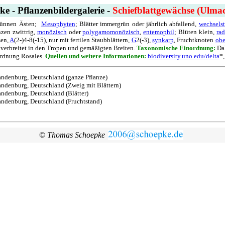
e - Pflanzenbildergalerie -
Schiefblattgewächse (Ulma
 dünnen Ästen;
Mesophyten
; Blätter immergrün oder jährlich abfallend,
wechselst
nzen zwittrig,
monözisch
oder
polygamomonözisch
,
entemophil
; Blüten klein,
ra
sen,
A
(2-)4-8(-15), nur mit fertilen Staubblättern,
G
2(-3),
synkarp
, Fruchtknoten
obe
 verbreitet in den Tropen und gemäßigten Breiten.
Taxonomische Einordnung:
Da
Ordnung Rosales.
Quellen und weitere Informationen:
biodiversity.uno.edu/delta
*
randenburg, Deutschland
(ganze Pflanze)
andenburg, Deutschland (Zweig mit Blättern)
andenburg, Deutschland (Blätter)
andenburg, Deutschland (Fruchtstand)
©
Thomas Schoepke