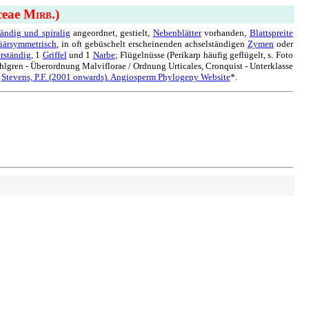
ceae M
.)
IRB
ändig und spiralig
angeordnet, gestielt,
Nebenblätter
vorhanden,
Blattspreite
diärsymmetrisch
, in oft gebüschelt erscheinenden achselständigen
Zymen
oder
rständig
, 1
Griffel
und 1
Narbe
; Flügelnüsse (Perikarp häufig geflügelt, s. Foto
hlgren - Überordnung Malviflorae / Ordnung Urticales, Cronquist - Unterklasse
,
Stevens, P.F. (2001 onwards). Angiosperm Phylogeny Website
*.