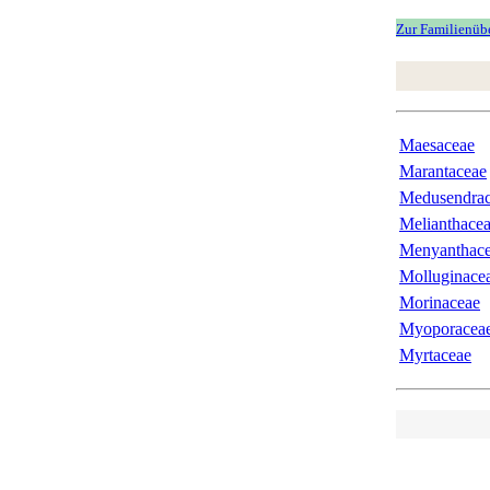
Zur Familienüber
Maesaceae
Marantaceae
Medusendra
Melianthace
Menyanthac
Molluginace
Morinaceae
Myoporacea
Myrtaceae