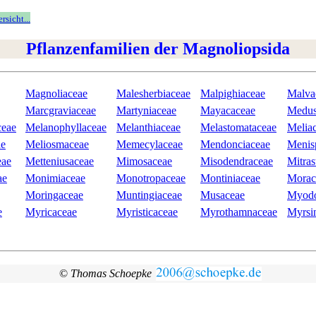
sicht...
Pflanzenfamilien der Magnoliopsida
Magnoliaceae
Malesherbiaceae
Malpighiaceae
Malva
Marcgraviaceae
Martyniaceae
Mayacaceae
Medus
ceae
Melanophyllaceae
Melanthiaceae
Melastomataceae
Melia
ae
Meliosmaceae
Memecylaceae
Mendonciaceae
Menis
eae
Metteniusaceae
Mimosaceae
Misodendraceae
Mitra
ae
Monimiaceae
Monotropaceae
Montiniaceae
Morac
Moringaceae
Muntingiaceae
Musaceae
Myodo
e
Myricaceae
Myristicaceae
Myrothamnaceae
Myrsi
©
Thomas Schoepke