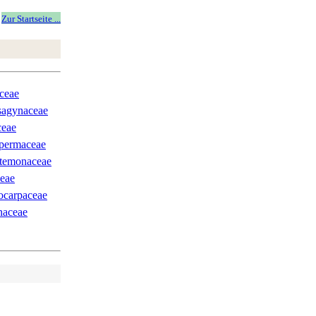
Zur Startseite ...
ceae
agynaceae
ceae
permaceae
stemonaceae
eae
carpaceae
naceae