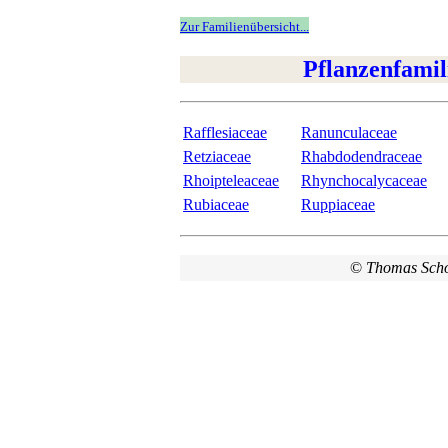
Zur Familienübersicht...
Pflanzenfamil
Rafflesiaceae
Ranunculaceae
Retziaceae
Rhabdodendraceae
Rhoipteleaceae
Rhynchocalycaceae
Rubiaceae
Ruppiaceae
©
Thomas Sch