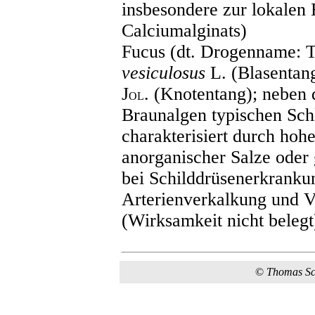
insbesondere zur lokalen 
Calciumalginats)
Fucus (dt. Drogenname: T
vesiculosus
L. (Blasentan
J
. (Knotentang); nebe
OL
Braunalgen typischen Schl
charakterisiert durch hoh
anorganischer Salze oder
bei Schilddrüsenerkranku
Arterienverkalkung und 
(Wirksamkeit nicht belegt
©
Thomas S