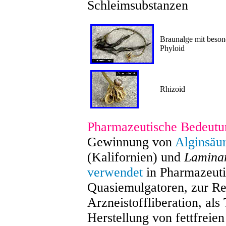
Schleimsubstanzen
Braunalge mit beson
Phyloid
Rhizoid
Pharmazeutische Bedeutu
Gewinnung von
Alginsäu
(Kalifornien) und
Lamina
verwendet
in Pharmazeuti
Quasiemulgatoren, zur Re
Arzneistoffliberation, als
Herstellung von fettfreie