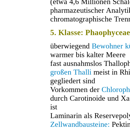
(etwa 4,6 Millionen Schal
pharmazeutischer Analytik
chromatographische Tren
5. Klasse: Phaophyceae
überwiegend
Bewohner kü
warmer bis kalter Meere
fast ausnahmslos Thallop
großen Thalli
meist in Rhi
gegliedert sind
Vorkommen der
Chloroph
durch Carotinoide und Xa
ist
Laminarin als Reservepol
Zellwandbausteine:
Pektin