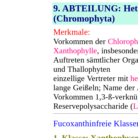
9. ABTEILUNG: Het
(Chromophyta)
Merkmale:
Vorkommen der
Chloroph
Xanthophylle
, insbesond
Auftreten sämtlicher Org
und Thallophyten
einzellige Vertreter mit
he
lange Geißeln; Name der 
Vorkommen 1,3-ß-verknüp
Reservepolysaccharide (
L
Fucoxanthinfreie Klasse