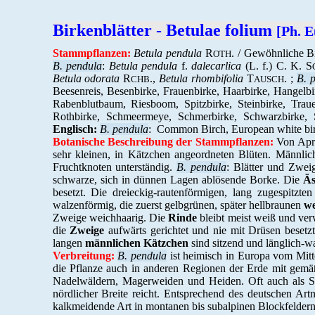
Birkenblätter - Betulae folium
[Ph. E
Stammpflanzen:
Betula pendula
R
. / Gewöhnliche 
OTH
B. pendula
:
Betula pendula
f.
dalecarlica
(L. f.) C. K. S
Betula odorata
R
.,
Betula rhombifolia
T
. ;
B.
CHB
AUSCH
Beesenreis, Besenbirke, Frauenbirke, Haarbirke, Hangelbi
Rabenblutbaum, Riesboom, Spitzbirke, Steinbirke, Trau
Rothbirke, Schmeermeye, Schmerbirke, Schwarzbirke, S
Englisch:
B. pendula
: Common Birch, European white birc
Botanische Beschreibung der Stammpflanzen:
Von Apri
sehr kleinen, in Kätzchen angeordneten Blüten. Männlic
Fruchtknoten unterständig.
B. pendula
: Blätter und Zwei
schwarze, sich in dünnen Lagen ablösende Borke. Die
Äs
besetzt. Die dreieckig-rautenförmigen, lang zugespitzte
walzenförmig, die zuerst gelbgrünen, später hellbraunen
we
Zweige weichhaarig. Die
Rinde
bleibt meist weiß und verw
die
Zweige
aufwärts gerichtet und nie mit Drüsen besetz
langen
männlichen Kätzchen
sind sitzend und länglich-wa
Verbreitung:
B. pendula
ist heimisch in Europa vom Mitt
die Pflanze auch in anderen Regionen der Erde mit gemäß
Nadelwäldern, Magerweiden und Heiden. Oft auch als S
nördlicher Breite reicht. Entsprechend des deutschen A
kalkmeidende Art in montanen bis subalpinen Blockfeldern