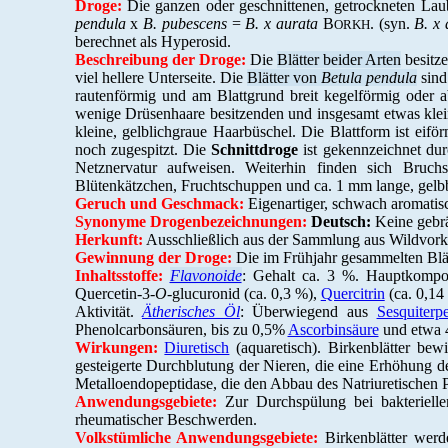
Droge:
Die ganzen oder geschnittenen, getrockneten Lau
pendula
x
B. pubescens
=
B. x aurata
B
. (syn.
B. x
ORKH
berechnet als Hyperosid.
Beschreibung der Droge:
Die
Blätter beider Arten
besitze
viel hellere Unterseite. Die
Blätter von
Betula
pendula
sind 
rautenförmig und am Blattgrund breit kegelförmig oder a
wenige Drüsenhaare besitzenden und insgesamt etwas kle
kleine, gelblichgraue Haarbüschel. Die Blattform ist eifö
noch zugespitzt. Die
Schnittdroge
ist gekennzeichnet durc
Netznervatur aufweisen. Weiterhin finden sich Bruchs
Blütenkätzchen, Fruchtschuppen und ca. 1 mm lange, gelb
Geruch und Geschmack:
Eigenartiger, schwach aromatisc
Synonyme Drogenbezeichnungen:
Deutsch:
Keine gebr
Herkunft:
Ausschließlich aus der Sammlung aus Wildvorko
Gewinnung der Droge:
Die im Frühjahr gesammelten Blä
Inhaltsstoffe:
Flavonoide
: Gehalt ca. 3 %. Hauptkomp
Quercetin-3-
O
-glucuronid (ca. 0,3 %),
Quercitrin
(ca. 0,14
Aktivität.
Ätherisches Öl
: Überwiegend aus
Sesquiterp
Phenolcarbonsäuren, bis zu 0,5%
Ascorbinsäure
und etwa 4
Wirkungen:
Diuretisch
(aquaretisch). Birkenblätter bew
gesteigerte Durchblutung der Nieren, die eine Erhöhung d
Metalloendopeptidase, die den Abbau des Natriuretischen P
Anwendungsgebiete:
Zur Durchspülung bei bakterielle
rheumatischer Beschwerden.
Volkstümliche Anwendungsgebiete:
Birkenblätter werd