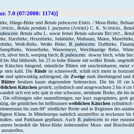
ur. 7.0 (07/2008: 1174)]
Birke, Hänge-Birke und
Betula pubescens
E
. / Moor-Birke, Behaar
HRH
.,
Betula pendula
f.
purpurea
(
A
) C. K. S
.,
Betul
CHNEID
NDRÉ
CHNEID
pubescens
:
Betula alba
L. sowie ferner
Betula odorata
B
.,
Betu
ECHST
rke, Harzbirke, Hexenbirke, Judabärke, Maibaum, Maien, Maserbirke, 
erbirke, Weiß-Birke, Weiße Birke;
B.
pubescens
: Duftbirke, Flaumi
umpfbirke, Wasserbirke, Wassermeye, Weichhaarige Birke, Winterbi
h, silver birch, weeping birch;
B.
pubescens
: downy birch, white birc
l bis Mai blühende, bis 25 m hohe Bäume mit weißer Rinde, ungeteilte
he Kätzchen hängend, männliche Blüten mit unscheinbarem, meist vie
ge stets kahl. Die
Rinde
ist schneeweiß, schält sich meist in horizont
te
sind spitzwinklig aufsteigend, die
Zweige
stark überhängend und d
n
Blätter
besitzen kaum abgerundete Seitenecken. Die bis 10 cm 
iblichen Kätzchen
gestielt, zylindrisch und ausgewachsen 2 bis 4 cm
andelt sich erst sehr spät in eine schwarze, steinharte Borke, die bis i
t. Die eiförmigen oder rautenförmigen, nur kurz zugespitzten, grob 
lzig, die grünlichen bis hellbraunen
weiblichen Kätzchen
zylindrisch
elmeerraum bis zum 69° nördlicher Breite und in Regionen des asiat
igtem Klima. In Mitteleuropa natürlich anzutreffen in trockenen bis
traßen- und Parkbaum gepflanzt. Auch
B. pubescens
ist eine eurasi
rtnamens besiedelt die Moor-Birke insbesondere Moor- und Bruchwäl
 anzutreffen.