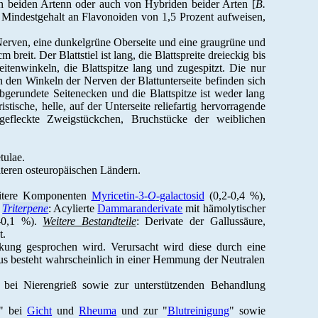
on beiden Artenn oder auch von Hybriden beider Arten [
B.
n Mindestgehalt an Flavonoiden von 1,5 Prozent aufweisen,
 Nerven, eine dunkelgrüne Oberseite und eine graugrüne und
 breit. Der Blattstiel ist lang, die Blattspreite dreieckig bis
tenwinkeln, die Blattspitze lang und zugespitzt. Die nur
n den Winkeln der Nerven der Blattunterseite befinden sich
abgerundete Seitenecken und die Blattspitze ist weder lang
stische, helle, auf der Unterseite reliefartig hervorragende
 gefleckte Zweigstückchen, Bruchstücke der weiblichen
tulae.
teren osteuropäischen Ländern.
itere Komponenten
Myricetin-3-
O
-galactosid
(0,2-0,4 %),
.
Triterpene
: Acylierte
Dammaranderivate
mit hämolytischer
-0,1 %).
Weitere Bestandteile
: Derivate der Gallussäure,
t.
rkung gesprochen wird. Verursacht wird diese durch eine
mus besteht wahrscheinlich in einer Hemmung der Neutralen
bei Nierengrieß sowie zur unterstützenden Behandlung
n" bei
Gicht
und
Rheuma
und zur "
Blutreinigung
" sowie