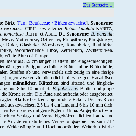
Zur Startseite ...
te Birke [
Fam. Betulaceae / Birkengewächse
].
Synonyme:
a verrucosa
E
. sowie ferner
Betula lobulata
K
.,
HRH
ANITZ
la tomentosa
R
. et A
.
Dt. Synonyme:
B. pendula
:
EITH
BEL
Meye, Mutterbirke, Östreicher, Pfingstbirke, Pfingstmaye,
ge Birke, Glasbirke, Moosbirke, Rauchbirke, Rauhbirke,
rke, Wohlriechende Birke, Zetterbirch, Zwitterbirken.
h, White Birch of Europe.
n, mehr als 3,5 cm langen Blättern und eingeschlechtigen,
rblättrigem Perigon, weibliche Blüten ohne Blütenhülle,
alen Streifen ab und verwandelt sich zeitig in eine rissige
ie jungen Zweige ziemlich dicht mit warzigen Harzdrüsen
langen
männlichen Kätzchen
sind sitzend und länglich-
 lang und 8 bis 10 mm dick.
B.
pubescens
: Blätter und junge
n die Krone reicht. Die
Äste
sind aufrecht oder ausgebreitet,
gesägten
Blätter
besitzen abgerundete Ecken. Die bis 8 cm
 und ausgewachsen 2,5 bis 4 cm lang und 6 bis 10 mm dick.
ischen Kernlandes mit gemäßigtem Klima. Angepflanzt wird
 feuchten Schlag- und Vorwaldgehölzen, lichten Laub- und
sche Art, deren natürliches Verbreitungsgebiet bis zum 71°
der, Weidensümpfe und Hochmoorränder. Weiterhin ist die