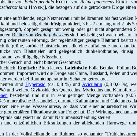
bblätter von
Betula pendula
R
., von
Betula pubescens
E
., v
OTH
HRH
 aschersoniana
H
)], die bezogen auf die getrocknete Droge eine
AYEK
n eine auffallende, enge Netznervatur mit hellbraunen bis fast weißen
kahl und beidseitig dicht drüsig punktiert, 3 bis 7 cm lang und 2 bis 5 cm
bgestumpft, doppelt gesägt mit wenig oder gar nicht abgerundeten Sei
ineren
Blätter von
Betula
pubescens
sind beidseitig schwach behaart. I
rmig oder rauten-eiförmig, der regelmäßiger gesägte Blattrand besitzt 
h tiefgrüne, spröde Blattstückchen, die eine auffallende und charakteri
tücke von Blattstielen und gelegentlich dunkelrotbraune, drüsig
braune, zweiflügelige Nüsschen.
her Geruch und leicht bitterer Geschmack.
äuchlich.
Englisch:
Birch leaves.
Lateinisch:
Folia Betulae, Folium Be
mmen. Importiert wird die Droge aus China, Russland, Polen und wei
tter werden
bei Raumtemperatur im Schatten getrocknet.
onenten sind
Hyperosid
(ca. 0,8 %) und
Avicularin
(0,3-0,6 %), we
 %) und weitere Glykoside des Quercetins, Myricetins und Kämpferols
enen
bestehend und nur in sehr geringer Menge vorhanden (0,05
% mineralische Bestandteile, darunter Kaliumtartrat und Calciumoxala
irken eine reine Wasserdiurese, so dass von einer aquaretischen Wi
er glomerulären Filtrationsrate zur Folge hat. Der Wirkungsmechanis
eptids katalysiert und damit Natriumausscheidung steuert.
n und entzündlichen Erkrankungen der ableitenden Harnwege und 
en in der Volksheilkunde im Rahmen so genannter "Frühjahrskure