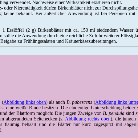
hlag verwendet. Nachweise einer Wirksamkeit existieren nicht.
 oder Nierentätigkeit dürfen Birkenblätter nicht zur Durchspülungsth
g keine bekannt.
Bei äußerlicher Anwendung ist bei Personen mit B
 1 Esslöffel (2 g) Birkenblätter mit ca. 150 ml siedendem Wasser 
 sollte die Anwendung durch eine reichliche Zufuhr weiterer Flüssigke
s Beigabe zu Frühlingssalaten und Kräuterkäsezubereitungen.
a
(
Abbildung links oben
) als auch
B. pubescens
(
Abbildung links unte
t eine weiße Rinde besitzen. Die eindeutige Unterscheidung beider A
und der Blattform möglich: Die jungen Zweige von
B. pendula
sind st
aum abgerundeten Seitenecken (s.
Abbildung rechts oben
), die jungen
s flaumig behaart und die Blätter nur kurz zugespitzt mit abgeru
).