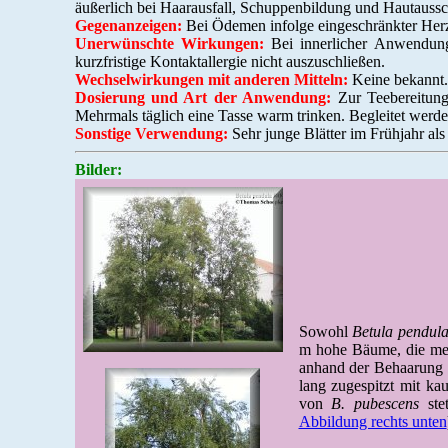
äußerlich bei Haarausfall, Schuppenbildung und Hautaussc
Gegenanzeigen:
Bei Ödemen infolge eingeschränkter Herz-
Unerwünschte Wirkungen:
Bei innerlicher Anwendun
kurzfristige Kontaktallergie nicht auszuschließen.
Wechselwirkungen mit anderen Mitteln:
Keine bekannt.
Dosierung und Art der Anwendung:
Zur Teebereitung
Mehrmals täglich eine Tasse warm trinken. Begleitet werden
Sonstige Verwendung:
Sehr junge Blätter im Frühjahr al
Bilder:
Sowohl
Betula pendul
m hohe Bäume, die meis
anhand der Behaarung 
lang zugespitzt mit k
von
B. pubescens
stet
Abbildung rechts unten