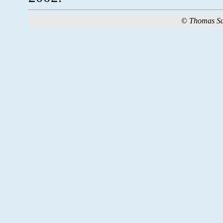
©
Thomas S