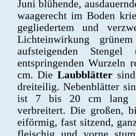
Juni blühende, ausdauernd
waagerecht im Boden kri
gegliedertem und verzwe
Lichteinwirkung grün
aufsteigenden Stenge
entspringenden Wurzeln r
cm. Die
Laubblätter
sind
dreiteilig. Nebenblätter si
ist 7 bis 20 cm lang 
verbreitert. Die großen,
eiförmig, fast sitzend, gan
fleischig und vorne stu