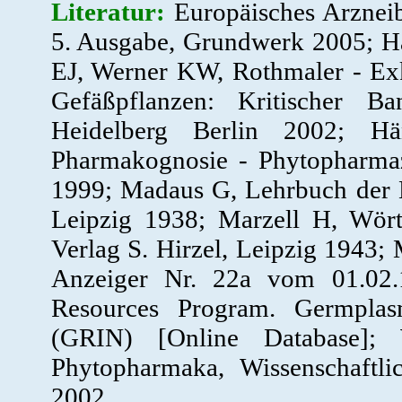
Literatur:
Europäisches Arznei
5. Ausgabe, Grundwerk 2005; H
EJ, Werner KW, Rothmaler - Exk
Gefäßpflanzen: Kritischer B
Heidelberg Berlin 2002; Hä
Pharmakognosie - Phytopharmazi
1999; Madaus G, Lehrbuch der B
Leipzig 1938; Marzell H, Wör
Verlag S. Hirzel, Leipzig 1943
Anzeiger Nr. 22a vom 01.02.
Resources Program. Germplas
(GRIN) [Online Database];
Phytopharmaka, Wissenschaftlic
2002.