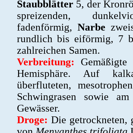
Staubblätter
5, der Kronrö
spreizenden, dunkel
fadenförmig,
Narbe
zweis
rundlich bis eiförmig, 7 
zahlreichen Samen.
Verbreitung:
Gemäßigte Z
Hemisphäre. Auf kalk
überfluteten, mesotroph
Schwingrasen sowie am 
Gewässer.
Droge:
Die getrockneten, g
von
Menyanthes trifoliata