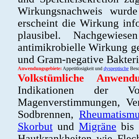
Wirkungsnachweis wurde 
erscheint die Wirkung info
plausibel. Nachgewies
antimikrobielle Wirkung g
und Gram-negative Bakteri
Anwendungsgebiete:
Appetitlosigkeit und
dyspeptische
Besc
Volkstümliche Anwendun
Indikationen der Vo
Magenverstimmungen, Ve
Sodbrennen,
Rheumatism
Skorbut
und
Migräne
bis 
Hautkrankheiten wie Fle