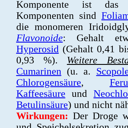
Komponente ist da
Komponenten sind
Folia
die monomeren Iridoidg
Flavonoide
: Gehalt et
Hyperosid
(Gehalt 0,41 b
0,93 %).
Weitere Besta
Cumarinen
(u. a.
Scopole
Chlorogensäure
,
Feru
Kaffeesäure
und
Neochlo
Betulinsäure
) und nicht nä
Wirkungen:
Der Droge wi
und Speichelsekretion zug