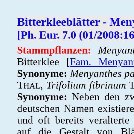
Bitterkleeblätter - Men
[Ph. Eur. 7.0 (01/2008:1
Stammpflanzen:
Menyant
Bitterklee [
Fam. Menyant
Synonyme:
Menyanthes pa
T
,
Trifolium fibrinum
HAL
Synonyme:
Neben den zwe
deutschen Namen existiere
und oft bereits veraltert
auf die Gestalt von Blä