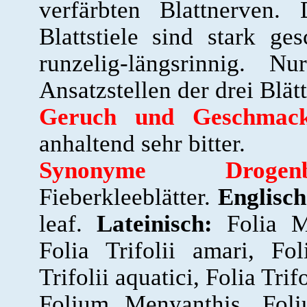
verfärbten Blattnerven.
Blattstiele sind stark g
runzelig-längsrinnig. N
Ansatzstellen der drei Blät
Geruch und Geschmack
anhaltend sehr bitter.
Synonyme Drogenbez
Fieberkleeblätter.
Englisch
leaf.
Lateinisch:
Folia Me
Folia Trifolii amari, Foli
Trifolii aquatici, Folia Trifo
Folium Menyanthis, Foliu