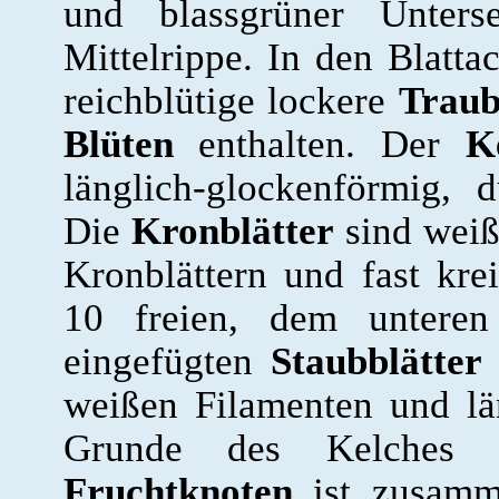
und blassgrüner Unterse
Mittelrippe. In den Blattac
reichblütige lockere
Trau
Blüten
enthalten. Der
K
länglich-glockenförmig, 
Die
Kronblätter
sind weiß
Kronblättern und fast kre
10 freien, dem unteren
eingefügten
Staubblätter
weißen Filamenten und lä
Grunde des Kelches en
Fruchtknoten
ist zusamme