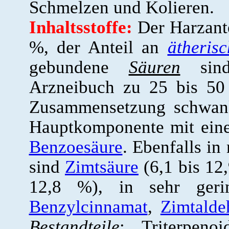
Schmelzen und Kolieren.
Inhaltsstoffe:
Der Harzante
%, der Anteil an
ätheris
gebundene
Säuren
sind 
Arzneibuch zu 25 bis 50
Zusammensetzung schwank
Hauptkomponente mit eine
Benzoesäure
. Ebenfalls i
sind
Zimtsäure
(6,1 bis 12
12,8 %), in sehr ger
Benzylcinnamat
,
Zimtalde
Bestandteile
: Triterpenoi