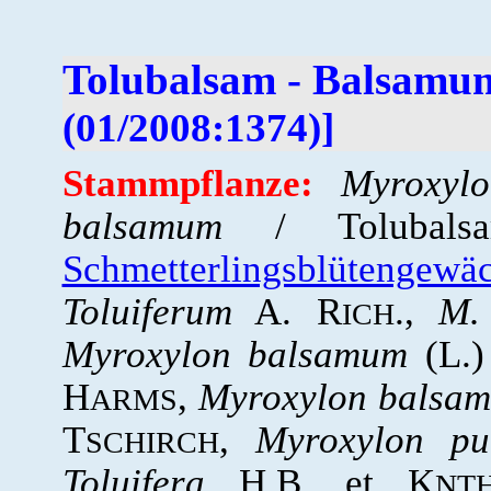
Tolubalsam - Balsamu
(01/2008:1374)]
Stammpflanze:
Myroxyl
balsamum
/ Tolubals
Schmetterlingsblütengewä
Toluiferum
A. R
.,
M.
ICH
Myroxylon balsamum
(L.)
H
,
Myroxylon balsa
ARMS
T
,
Myroxylon pu
SCHIRCH
Toluifera
H.B. et K
NT