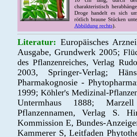
10 cm lang, durch den 
charakteristisch herabhäng
Droge handelt es sich um 
rötlich braune Stücken unt
Abbildung rechts
).
Literatur:
Europäisches Arznei
Ausgabe, Grundwerk 2005;
Flü
des Pflanzenreiches, Verlag Rud
2003, Springer-Verlag; Hä
Pharmakognosie - Phytopharmazi
1999;
Köhler's Medizinal-Pflanzen
Untermhaus 1888; Marzel
Pflanzennamen, Verlag S. Hi
Kommission E, Bundes-Anzeiger
Kammerer S, Leitfaden Phytoth