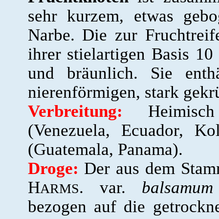
sehr kurzem, etwas gebo
Narbe. Die zur Fruchtrei
ihrer stielartigen Basis 1
und bräunlich. Sie enthä
nierenförmigen, stark ge
Verbreitung:
Heimisch
(Venezuela, Ecuador, Ko
(Guatemala, Panama).
Droge:
Der aus dem Sta
H
. var.
balsamum
ARMS
bezogen auf die getrockn