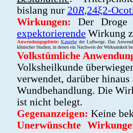
bislang nur
20
R
,24ξ2-Ocot
Wirkungen:
Der Droge w
expektorierende
Wirkung z
Anwendungsgebiete:
Katarrhe
der Luftwege. Das Anwendu
klinischer Studien, in denen ein Nachweis der Wirksamkeit bei
Volkstümliche Anwendung
Volksheilkunde überwiege
verwendet, darüber hinaus 
Wundbehandlung. Die Wirks
ist nicht belegt.
Gegenanzeigen:
Keine bek
Unerwünschte Wirkunge