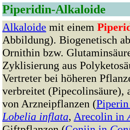
Piperidin-Alkaloide
Alkaloide
mit einem
Piperi
Abbildung). Biogenetisch a
Ornithin bzw. Glutaminsäur
Zyklisierung aus Polyketosä
Vertreter bei höheren Pflan
verbreitet (Pipecolinsäure), 
von Arzneipflanzen (
Piperin
Lobelia inflata
,
Arecolin in
Giftpflanzen (
Coniin in
Con