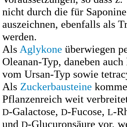
nicht durch die für Saponin
auszeichnen, ebenfalls als T
werden.
Als
Aglykone
überwiegen pe
Oleanan-Typ, daneben auch h
vom Ursan-Typ sowie tetra
Als
Zuckerbausteine
kommen
Pflanzenreich weit verbrei
-Galactose,
-Fucose,
-R
D
D
L
und
-Glucuronsäure vor, w
D