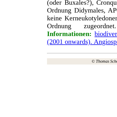
(oder Buxales?), Cronqu
Ordnung Didymales, APG
keine Kerneukotyledone
Ordnung zugeordn
Informationen:
biodiver
(2001 onwards). Angios
©
Thomas Sch