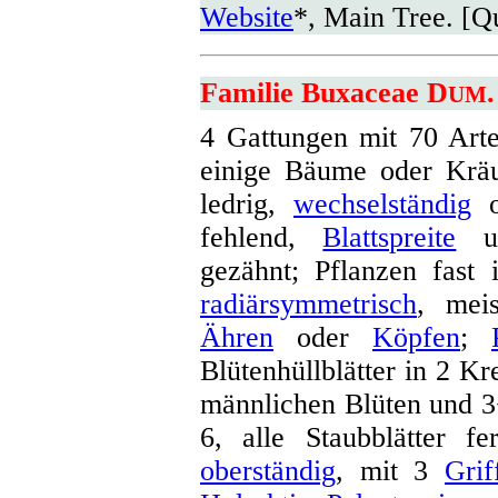
Website
*, Main Tree. [Q
Familie Buxaceae D
UM
4 Gattungen mit 70 Art
einige Bäume oder Kräut
ledrig,
wechselständig
o
fehlend,
Blattspreite
un
gezähnt; Pflanzen fas
radiärsymmetrisch
, mei
Ähren
oder
Köpfen
;
Blütenhüllblätter in 2 Kre
männlichen Blüten und 3
6, alle Staubblätter fe
oberständig
, mit 3
Grif