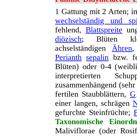
1 Gattung mit 2 Arten; i
wechselständig und spi
fehlend,
Blattspreite
unge
diözisch
; Blüten kl
achselständigen
Ähren
,
Perianth
sepalin
bzw. fe
Blüten) oder 0-4 (weibl
interpretierten Sch
zusammenhängend (sehr k
fertilen Staubblättern,
G
einer langen, schrägen
N
gefurchte Steinfrüchte;
P
Taxonomische Einordn
Maliviflorae (oder Rosi