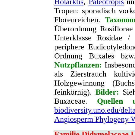
Holarktis
,
Paleotropis
u
Tropen: sporadisch vor
Florenreichen.
Taxonom
Überordnung Rosiflorae
Unterklasse Rosidae /
periphere Eudicotyledo
Ordnung Buxales bzw.
Nutzpflanzen:
Insbeson
als Zierstrauch kultiv
Holzgewinnung (Buch
feinkörnig).
Bilder:
Sie
Buxaceae.
Quellen 
biodiversity.uno.edu/delt
Angiosperm Phylogeny W
Familie Didymelaceae 