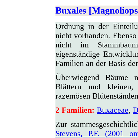
Bux
ales [Magnoliops
Ordnung in der Einteil
nicht vorhanden. Ebenso
nicht im Stammbau
eigenständige Entwicklu
Familien an der Basis de
Überwiegend Bäume mi
Blättern und kleinen,
razemösen Blütenständen
2 Familien:
Buxaceae
,
D
Zur stammesgeschichtli
Stevens, P.F. (2001 o