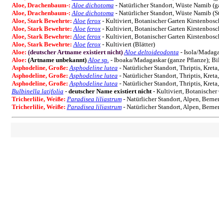
Aloe, Drachenbaum-:
Aloe dichotoma
- Natürlicher Standort, Wüste Namib (g
Aloe, Drachenbaum-:
Aloe dichotoma
- Natürlicher Standort, Wüste Namib (
Aloe, Stark Bewehrte:
Aloe ferox
- Kultiviert, Botanischer Garten Kirstenbosc
Aloe, Stark Bewehrte:
Aloe ferox
- Kultiviert, Botanischer Garten Kirstenbosc
Aloe, Stark Bewehrte:
Aloe ferox
- Kultiviert, Botanischer Garten Kirstenbosc
Aloe, Stark Bewehrte:
Aloe ferox
- Kultiviert (Blätter)
Aloe:
(deutscher Artname existiert nicht)
Aloe deltoideodonta
- Isola/Madaga
Aloe:
(Artname unbekannt)
Aloe
sp.
- Iboaka/Madagaskar (ganze Pflanze); B
Asphodeline, Große:
Asphodeline lutea
- Natürlicher Standort, Thriptis, Kret
Asphodeline, Große:
Asphodeline lutea
- Natürlicher Standort, Thriptis, Kret
Asphodeline, Große:
Asphodeline lutea
- Natürlicher Standort, Thriptis, Kreta
Bulbinella latifolia
-
deutscher Name existiert nicht
- Kultiviert, Botanischer
Tricherlilie, Weiße:
Paradisea liliastrum
- Natürlicher Standort, Alpen, Berne
Tricherlilie, Weiße:
Paradisea liliastrum
- Natürlicher Standort, Alpen, Bern