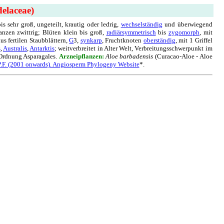
elaceae)
 sehr groß, ungeteilt, krautig oder ledrig,
wechselständig
und überwiegend
lanzen zwittrig; Blüten klein bis groß,
radiärsymmetrisch
bis
zygomorph
, mit
aus fertilen Staubblättern,
G
3,
synkarp
, Fruchtknoten
oberständig
, mit 1 Griffel
s
,
Australis
,
Antarktis
; weitverbreitet in Alter Welt, Verbreitungsschwerpunkt im
 Ordnung Asparagales.
Arznei
pflanzen:
Aloe barbadensis
(Curacao-Aloe - Aloe
P.F. (2001 onwards). Angiosperm Phylogeny Website
*.