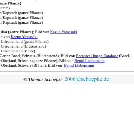
anze Pflanze)
Stamm)
h/Kapstadt (ganze Pflanze)
h/Kapstadt (ganze Pflanze)
h/Kapstadt (ganze Pflanze)
skar (ganze Pflanze); Bild von
Kazuo Yamasaki
ild von
Kazuo Yamasaki
a, Griechenland (ganze Pflanze)
a, Griechenland (Blütenstand)
, Griechenland (Blüte)
 Garten Basel, Schweiz (Blütenstand); Bild von
Botanical Image Database
(Basel)
r Oberland, Schweiz (ganze Pflanze); Bild von
Bernd Liebermann
er Oberland, Schweiz (Blüten); Bild von
Bernd Liebermann
©
Thomas Schoepke