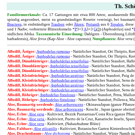
Th. Schö
Familienmerkmale:
Ca. 17 Gattungen mit etwa 800 Arten; ausdauernde Rhizo
spiralig angeordnet, meist zu grundständiger Rosette vereinigt, bei baumart
Bracteen
, in endständigen
Trauben
oder
Ähren
;
Perianth
aus 6
Tepalen
, diese
und 1 Narbe; verbreitete Blütenformeln *
P
3+3
A
3+3
G
(
3
) (
Asphodelus
) und *
südlichen Afrika.
Taxonomische Einordnung:
Dahlgren - Überordnung Liliif
barbadensis),
Aloe ferox
(Kap-Aloe - Aloe capensis).
Nutzpflanzen:
Aloe vera
(
Affodill, Ästiger:
Asphodelus ramosus
- Natürlicher Standort, Ori Thriptis, Kr
Affodill, Ästiger:
Asphodelus ramosus
- Natürlicher Standort, Ori Thriptis, Kr
Affodill, Dünnblättriger:
Aspholdelus tenuifolius
- Natürlicher Standort, Halb
Affodill, Dünnblättriger:
Aspholdelus tenuifolius
- Natürlicher Standort, Halb
Affodill, Dünnblättriger:
Aspholdelus tenuifolius
- Natürlicher Standort, Halb
Affodill, Kleinfrüchtiger:
Asphodelus aestivus
- Natürlicher Standort, Puig de
Affodill, Kleinfrüchtiger:
Asphodelus aestivus
- Natürlicher Standort, Serra d
Affodill, Kleinfrüchtiger:
Asphodelus aestivus
- Natürlicher Standort, Serra 
Affodill, Kleinfrüchtiger:
Asphodelus aestivus
- Natürlicher Standort, Serra d
Affodill, Röhriger:
Asphodelus fistulosus
- Natürlicher Standort, Petra, Mallo
Affodill, Röhriger:
Asphodelus fistulosus
- Natürlicher Standort, Pollenca, Ma
Aloe, Baumartig werdende:
Aloe arborescens
- OkinawaJapan (ganze Pflanze
Aloe, Baumartig werdende:
Aloe arborescens
- Kouchi , Japan (ganze oberird
Aloe, Echte:
Aloe vera
- Kultiviert, Bezirk Puntarenas/Costa Rica (ganze Pflan
Aloe, Echte:
Aloe vera
- Kultiviert, Puerto de la Cruz, Kanarische Inseln, Spa
Aloe, Echte:
Aloe vera
- Kultiviert, (Nahaufnahme Blüte)
Aloe, Faltbare:
Aloe plicatilis
- Kultiviert, Botanischer Garten Kirstenbosch/K
Aloe, Drachenbaum-:
Aloe dichotoma
- Natürlicher Standort, Wüste Namib (g