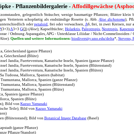
pke - Pflanzenbildergalerie -
Affodillgewächse (Asphod
mstauden, gelegentlich Sträucher, wenige baumartige Pflanzen; Blätter klein bis
igen Vertretern schopfartig als endständige Rosette (s. Abb.
Aloe dichotoma
); Pf
 unterschiedlich oder
petaloid
, frei oder verwachsen,
A
6, frei, in zwei Kreisen, nur 
P
(3+3)
A
3+3
G
(
3
) (
Aloe
); Kapselfrüchte;
Holarktis
,
Paleotropis
,
Neotropis
,
Kapensi
lorae / Ordnung Asparagales, APG - Unterklasse Liliidae / Nicht-Commelinoiden /
Aloe).
Quellen und weitere Informationen:
biodiversity.uno.edu/delta
*,
Stevens, 
eta, Griechenland (ganze Pflanze)
eta, Griechenland (Blüte)
insel Jandia, Fuerteventura, Kanarische Inseln, Spanien (ganze Pflanze)
insel Jandia, Fuerteventura, Kanarische Inseln, Spanien (Blütenstand)
insel Jandia, Fuerteventura, Kanarische Inseln, Spanien (Blüten)
 Sa Tudossa, Mallorca, Spanien (habitat)
e Tramuntana, Mallorca, Spanien (ganze Pflanze)
de Tramuntana, Mallorca, Spanien (Blütenstand)
e Tramuntana, Mallorca, Spanien (Blüte)
rca, Spanien (ganze Pflanze)
llorca, Spanien (Blüte)
n); Bild von
Kazuo Yamasaki
ische Teile); Bild von
Kazuo Yamasaki
zen)
nien (Blütenstand); Bild von
Botanical Image Database
(Basel)
apstadt (ganze Pflanze)
anze Pflanze/Standort)