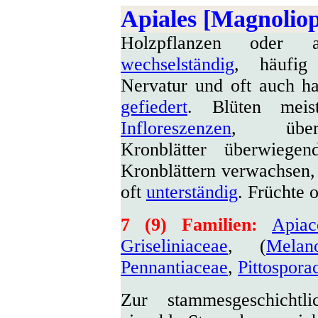
Apiales [Magnoliop
Holzpflanzen oder a
wechselständig
, häufig
Nervatur und oft auch ha
gefiedert
. Blüten meis
Infloreszenzen
, übe
Kronblätter überwiegen
Kronblättern verwachsen
oft
unterständig
. Früchte o
7 (9) Familien:
Apiac
Griseliniaceae
, (
Melano
Pennantiaceae
,
Pittospora
Zur stammesgeschichtl