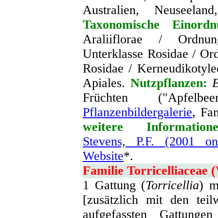
Australien, Neuseelan
Taxonomische Einordn
Araliiflorae / Ordnun
Unterklasse Rosidae / Or
Rosidae / Kerneudikotyle
Apiales.
Nutzpflanzen
:
B
Früchten ("Apfe
Pflanzenbildergalerie
, Fa
weitere Informatione
Stevens, P.F. (2001 o
Website
*.
Familie Torricelliaceae 
1 Gattung (
Torricellia
) m
[zusätzlich mit den teil
aufgefassten Gattung