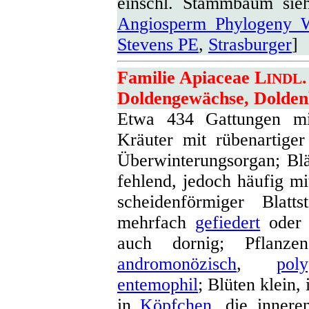
einschl. Stammbaum si
Angiosperm Phylogeny W
Stevens PE
,
Strasburger
]
Familie Apiaceae L
INDL
Doldengewächse, Dolden
Etwa 434 Gattungen mi
Kräuter mit rübenartige
Überwinterungsorgan; Bl
fehlend, jedoch häufig mit
scheidenförmiger Blatts
mehrfach
gefiedert
oder 
auch dornig; Pflanzen
andromonözisch
,
pol
entemophil
; Blüten klein,
in
Köpfchen
, die inner