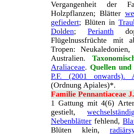
Vergangenheit der 
Holzpflanzen; Blätter
we
gefiedert
; Blüten in
Trau
Dolden
;
Perianth
dop
Flügelnussfrüchte mit 
Tropen: Neukaledonien, 
Australien.
Taxonomisc
Araliaceae
.
Quellen und 
P.F. (2001 onwards). 
(Ordnung Apiales)*.
Familie Pennantiaceae J
1 Gattung mit 4(6) Arte
gestielt,
wechselstän
Nebenblätter
fehlend,
Bla
Blüten klein,
radiärs