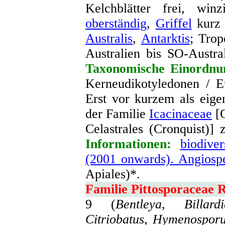
Kelchblätter frei, win
oberständig
,
Griffel
kurz
Australis
,
Antarktis
; Tro
Australien bis SO-Austra
Taxonomische Einordnu
Kerneudikotyledonen / E
Erst vor kurzem als eigen
der Familie
Icacinaceae
[O
Celastrales (Cronquist)]
Informationen:
biodiver
(2001 onwards). Angiosp
Apiales)*.
Familie Pittosporaceae 
9 (
Bentleya
,
Billard
Citriobatus
,
Hymenospor