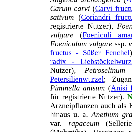
Carum carvi
(
Carvi fruc
sativum
(
Coriandri fruc
registrierte Nutzer),
Foen
vulgare
(
Foeniculi ama
Foeniculum vulgare
ssp.
v
fructus - Süßer Fenchel
radix - Liebstöckelwurz
Nutzer),
Petroselinum
Petersilienwurzel
; Zugan
Piminella anisum
(
Anisi 
für registrierte Nutzer).
N
Arzneipflanzen auch als 
hinaus u. a.
Anethum gra
var.
rapaceum
(Selleri