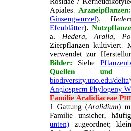
Rosidae / Kerneudikotyle
Apiales.
Arzneipflanzen:
Ginsengwurzel
),
Heder
Efeublätter
).
Nutzpflanze
a.
Hedera
,
Aralia
,
Po
Zierpflanzen kultiviert
verwendet zur Herstellu
Bilder:
Siehe
Pflanzenb
Quellen und we
biodiversity.uno.edu/delta
Angiosperm Phylogeny We
Familie
Aralidiaceae P
H
1 Gattung (
Aralidium
) m
Familie unsicher, häuf
unten)
zugeordnet; kle