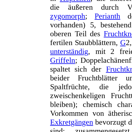
die äußeren durch Ve
zygomorph
;
Perianth
do
vorhanden) 5, bestehen
oberen Teil des
Fruchtkn
fertilen Staubblättern,
G
2
unterständig
, mit 2 frei
Griffeln
; Doppelachänenfr
spaltet sich der
Fruchtk
beider Fruchtblätter 
Spaltfrüchte, die j
zweischenkeligen Fruch
bleiben); chemisch chara
Vorkommen von ätheris
Exkretgängen
bevorzugt de
sind; zusammengese