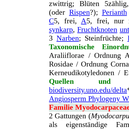
zwittrig; Blüten 5zähli
(oder
Rispen
?);
Perianth
C
5, frei,
A
5, frei, nur 
synkarp
,
Fruchtknoten
unt
3
Narben
; Steinfrüchte;
Taxonomische Einordn
Araliiflorae / Ordnung A
Rosidae / Ordnung Corna
Kerneudikotyledonen / E
Quellen und we
biodiversity.uno.edu/delta
Angiosperm Phylogeny We
Familie Myodocarpacea
2 Gattungen (
Myodocarpu
als eigenständige Fa