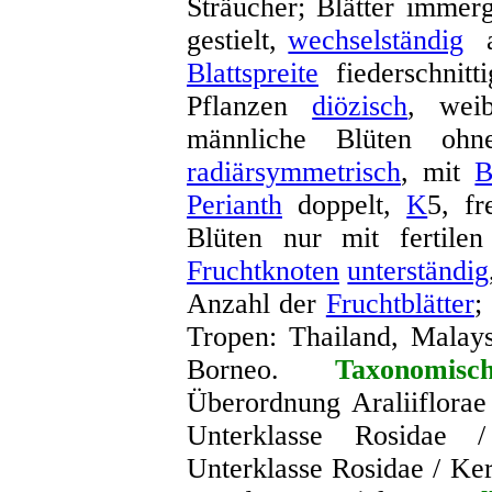
Sträucher; Blätter immerg
gestielt,
wechselständig
a
Blattspreite
fiederschnitt
Pflanzen
diözisch
, wei
männliche Blüten o
radiärsymmetrisch
, mit
B
Perianth
doppelt,
K
5, fr
Blüten nur mit fertilen
Fruchtknoten
unterständig
Anzahl der
Fruchtblätter
;
Tropen: Thailand, Malay
Borneo.
Taxonomis
Überordnung Araliiflorae
Unterklasse Rosidae
Unterklasse Rosidae / Ker