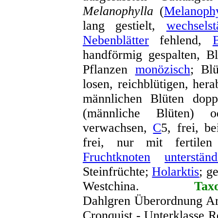
Melanophylla
(
Melanophy
lang gestielt,
wechsels
Nebenblätter
fehlend,
B
handförmig gespalten, Bl
Pflanzen
monözisch
; Bl
losen, reichblütigen, he
männlichen Blüten dopp
(männliche Blüten) o
verwachsen,
C
5, frei, b
frei, nur mit fertilen
Fruchtknoten
unterständ
Steinfrüchte;
Holarktis
; g
Westchina.
Ta
Dahlgren Überordnung Aral
Cronquist - Unterklasse 