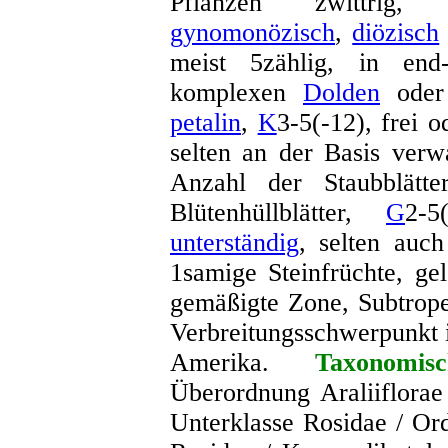
Pflanzen zwittrig
gynomonözisch
,
diözisch
meist 5zählig, in end-
komplexen
Dolden
ode
petalin
,
K
3-5(-12), frei 
selten an der Basis ver
Anzahl der Staubblätte
Blütenhüllblätter,
G
2-5
unterständig
, selten auc
1samige Steinfrüchte, ge
gemäßigte Zone, Subtrope
Verbreitungsschwerpunkt 
Amerika.
Taxonomis
Überordnung Araliiflorae
Unterklasse Rosidae / Or