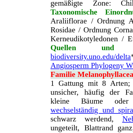
gemäßigte Zone: Chil
Taxonomische Einordn
Araliiflorae / Ordnung A
Rosidae / Ordnung Corna
Kerneudikotyledonen / E
Quellen und we
biodiversity.uno.edu/delta
Angiosperm Phylogeny We
Familie Melanophyllace
1 Gattung mit 8 Arten; 
unsicher, häufig der F
kleine Bäume oder S
wechselständig und spira
schwarz werdend,
Neb
ungeteilt, Blattrand gan