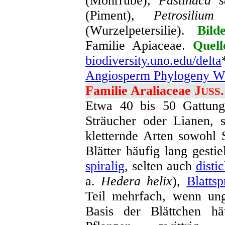
(Mohrrübe),
Pastinaca s
(Piment),
Petrosilium
(Wurzelpetersilie).
Bild
Familie Apiaceae.
Quell
biodiversity.uno.edu/delta
Angiosperm Phylogeny We
Familie Araliaceae J
USS
Etwa 40 bis 50 Gattung
Sträucher oder Lianen, 
kletternde Arten sowohl S
Blätter häufig lang gesti
spiralig
, selten auch
disti
a.
Hedera helix
),
Blattsp
Teil mehrfach, wenn unge
Basis der Blättchen häuf