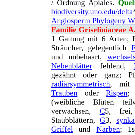
/ Ordnung Apiales.
Quel
biodiversity.uno.edu/delta
Angiosperm Phylogeny We
Familie Griseliniaceae A
1 Gattung mit 6 Arten;
Sträucher, gelegentlich
E
und unbehaart,
wechsel
Nebenblätter
fehlend,
gezähnt oder ganz; P
radiärsymmetrisch
, mit
Trauben
oder
Rispen
(weibliche Blüten tei
verwachsen,
C
5, fre
Staubblättern,
G
3,
synka
Griffel
und
Narben
; 1