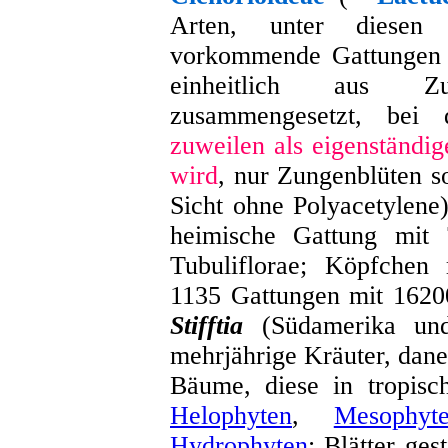
Arten, unter diesen
vorkommende Gattungen m
einheitlich aus Z
zusammengesetzt, bei
zuweilen als eigenständig
wird
, nur Zungenblüten s
Sicht ohne Polyacetylene
heimische Gattung mi
Tubuliflorae; Köpfchen
1135 Gattungen mit 1620
Stifftia
(Südamerika und
mehrjährige Kräuter, dan
Bäume, diese in tropisc
Helophyten
,
Mesophyt
Hydrophyten
; Blätter gest