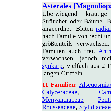
Asterales [Magnoliop
Überwiegend krautige
Sträucher oder Bäume. B
angeordnet. Blüten
radiä
nach Familie von recht un
größtenteils verwachsen,
Familien auch frei.
Anth
verwachsen, jedoch ni
synkarp
, vielfach aus 2 F
langen Griffeln.
11
Familien:
Alseuosmia
Calyceraceae
,
Cam
Menyanthaceae
,
Pent
Rousseaceae
,
Stylidiaceae