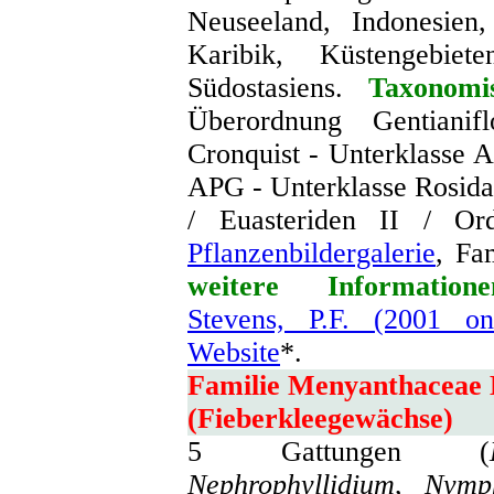
Neuseeland, Indonesien,
Karibik, Küstengebie
Südostasiens.
Taxonomi
Überordnung Gentianif
Cronquist - Unterklasse 
APG - Unterklasse Rosida
/ Euasteriden II / Or
Pflanzenbildergalerie
, Fa
weitere Informatione
Stevens, P.F. (2001 o
Website
*.
Familie Menyanthaceae
(Fieberkleegewächse)
5 Gattungen (
Nephrophyllidium
,
Nymp