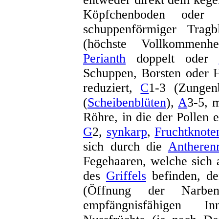
Köpfchenboden oder 
schuppenförmiger Tragbl
(höchste Vollkommenh
Perianth
doppelt oder
Schuppen, Borsten oder 
reduziert,
C
1-3 (Zungen
(
Scheibenblüten
),
A
3-5, 
Röhre, in die der Pollen 
G
2,
synkarp
,
Fruchtknote
sich durch die
Antheren
Fegehaaren, welche sich 
des
Griffels
befinden, de
(Öffnung der Narben
empfängnisfähigen In