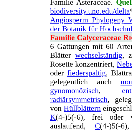
Familie Asteraceae.
Quel
biodiversity.uno.edu/delta
Angiosperm Phylogeny W
der Botanik für Hochschu
Familie Calyceraceae R
6 Gattungen mit 60 Arten
Blätter
wechselständig
, 
Rosette konzentriert,
Nebe
oder
fiederspaltig
, Blattr
gelegentlich auch
mon
gynomonözisch
,
en
radiärsymmetrisch
, gele
von
Hüllblättern
eingesch
K
(4-)5(-6), frei oder
auslaufend,
C
(4-)5(-