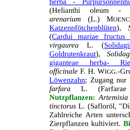
herba - Purpursonnenhu
(Helianthi oleum - 
arenarium
(L.) M
OEN
Katzenpfötchenblüten
),
(
Cardui mariae fructus 
virgaurea
L. (
Solidag
Goldrutenkraut
),
Solida
giganteae herba- Ries
officinale
F. H. W
.-Gr
IGG
Löwenzahn
; Zugang nur f
farfara
L. (Farfarae f
Nutzpflanzen:
Artemisia
tinctorus
L. (Safloröl, "Di
Zahlreiche Arten untersc
Zierpflanzen kultiviert.
Bi