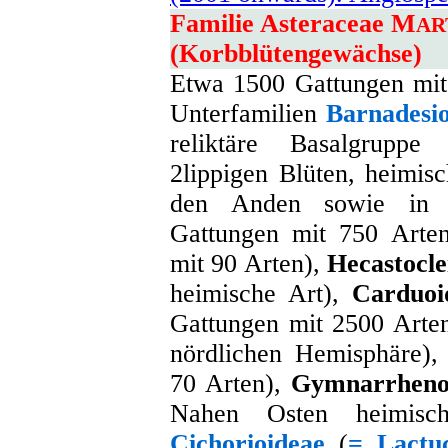
Familie Asteraceae M
AR
(Korbblütengewächse)
Etwa 1500 Gattungen mit 
Unterfamilien
Barnadesio
reliktäre Basalgruppe 
2lippigen Blüten, heimis
den Anden sowie in 
Gattungen mit 750 Arte
mit 90 Arten),
Hecastocle
heimische Art),
Carduoi
Gattungen mit 2500 Arten
nördlichen Hemisphäre)
70 Arten),
Gymnarrheno
Nahen Osten heimisc
Cichorioideae
(
= Lactu