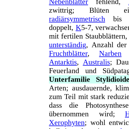
Nebenblätter
fehlend,
zwittrig; Blüten ei
radiärsymmetrisch
bis 
doppelt,
K
5-7, verwachse
mit fertilen Staubblättern
unterständig
, Anzahl de
Fruchtblätter
,
Narben
k
Antarktis
,
Australis
; Dau
Feuerland und Südpatag
Unterfamilie Stylidioid
Arten; ausdauernde, kli
zum Teil mit stark reduzie
dass die Photosynthes
übernommen wird;
H
Xerophyten
; wohl entwick