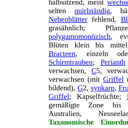
halbsitzend, meist
wechse
selten
quirlständig
, hä
Nebenblätter
fehlend,
Bl
grasähnlich; Pfl
polygamomonözisch
, ev
Blüten klein bis mitte
Bracteen
, einzeln o
Schirmtrauben
;
Perianth
verwachsen,
C
5, verwa
verwachsen (mit
Griffel
bildend),
G
2,
synkarp
,
Fr
Griffel
; Kapselfrüchte;
gemäßigte Zone bis 
Australien, Neuseel
Taxonomische Einordn