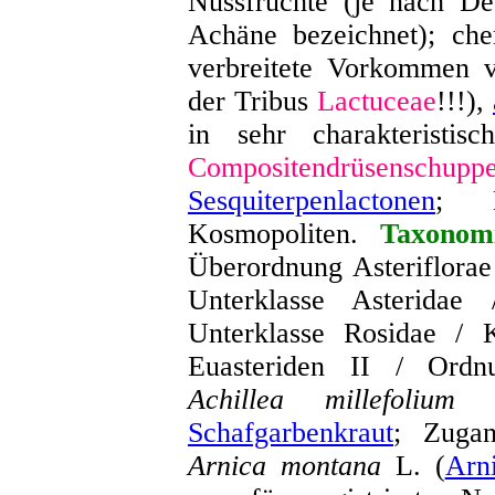
Nussfrüchte (je nach De
Achäne bezeichnet); che
verbreitete Vorkommen
der Tribus
Lactuceae
!!!),
in sehr charakteristis
Compositendrüsenschupp
Sesquiterpenlactonen
; D
Kosmopoliten.
Taxonom
Überordnung Asteriflorae
Unterklasse Asterida
Unterklasse Rosidae / K
Euasteriden II / Ordn
Achillea millefolium
a
Schafgarbenkraut
; Zugan
Arnica montana
L. (
Arn