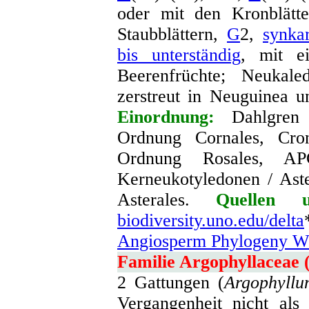
oder mit den Kronblätte
Staubblättern,
G
2,
synka
bis unterständig
, mit 
Beerenfrüchte; Neukale
zerstreut in Neuguinea u
Einordnung:
Dahlgren 
Ordnung Cornales, Cron
Ordnung Rosales, AP
Kerneukotyledonen / Aste
Asterales.
Quellen u
biodiversity.uno.edu/delta
Angiosperm Phylogeny We
Familie Argophyllaceae 
2 Gattungen (
Argophyllu
Vergangenheit nicht als 