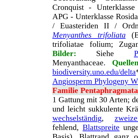
Cronquist - Unterklasse
APG - Unterklasse Rosida
/ Euasteriden II / Ord
Menyanthes trifoliata
(Bi
trifoliatae folium; Zuga
Bilder:
Siehe
P
Menyanthaceae.
Quelle
biodiversity.uno.edu/delta
Angiosperm Phylogeny We
Familie Pentaphragmata
1 Gattung mit 30 Arten; d
und leicht sukkulente Krä
wechselständig
,
zweizei
fehlend,
Blattspreite
unget
Basis), Blattrand ganz 