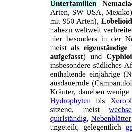
Unterfamilien
Nemacla
Arten, SW-USA, Mexiko
mit 950 Arten),
Lobelioi
nahezu weltweit verbreit
hier besonders in der N
meist
als eigenständige
aufgefasst
) und
Cyphio
insbesondere südliches A
enthaltende einjährige (
ausdauernde (Campanuloi
Kräuter, daneben wenige
Hydrophyten
bis
Xerop
sitzend, meist
wechse
quirlständig
,
Nebenblätter
ungeteilt, gelegentlich
ge