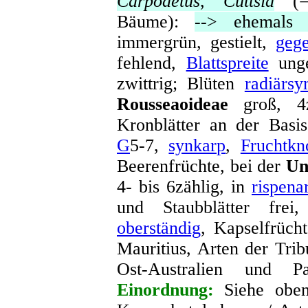
Carpodetus
,
Cuttsia
(= 
Bäume):
--> ehemals
immergrün, gestielt,
gege
fehlend,
Blattspreite
unget
zwittrig; Blüten
radiärsy
Rousseaoideae
groß, 4z
Kronblätter an der Basi
G
5-7,
synkarp
,
Fruchtkn
Beerenfrüchte, bei der
Un
4- bis 6zählig, in
rispena
und Staubblätter fre
oberständig
, Kapselfrüch
Mauritius, Arten der Tri
Ost-Australien und P
Einordnung:
Siehe oben