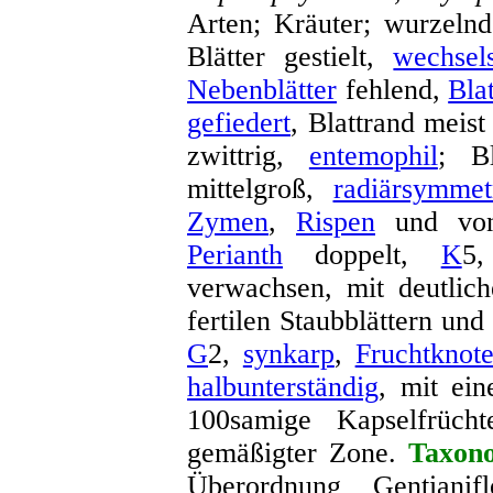
Arten; Kräuter; wurzeln
Blätter gestielt,
wechsel
Nebenblätter
fehlend,
Blat
gefiedert
, Blattrand meis
zwittrig,
entemophil
; Bl
mittelgroß,
radiärsymmet
Zymen
,
Rispen
und v
Perianth
doppelt,
K
5
verwachsen, mit deutlic
fertilen Staubblättern u
G
2,
synkarp
,
Fruchtknot
halbunterständig
, mit ei
100samige Kapselfrücht
gemäßigter Zone.
Taxon
Überordnung Gentianif