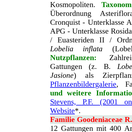
Kosmopoliten.
Taxonom
Überordnung Asterifl
Cronquist - Unterklasse 
APG - Unterklasse Rosida
/ Euasteriden II / Ord
Lobelia inflata
(Lobeli
Nutzpflanzen:
Zahlreic
Gattungen (z. B.
Lobe
Jasione
) als Zierpflan
Pflanzenbildergalerie
, F
und weitere Informatio
Stevens, P.F. (2001 o
Website
*.
Familie Goodeniaceae R
12 Gattungen mit 400 Ar