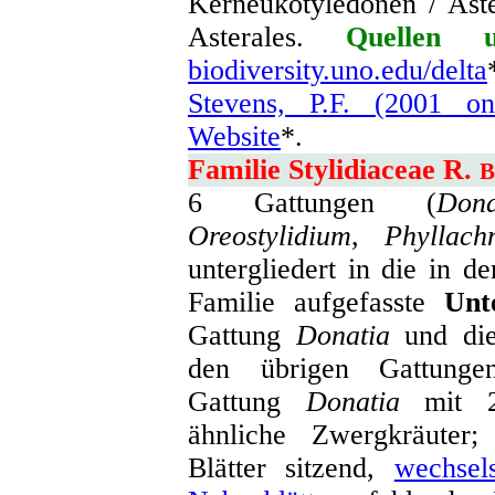
Kerneukotyledonen / Aste
Asterales.
Quellen u
biodiversity.uno.edu/delta
Stevens, P.F. (2001 o
Website
*.
Familie Stylidiaceae R.
6 Gattungen (
Dona
Oreostylidium
,
Phyllach
untergliedert in die in d
Familie aufgefasste
Unt
Gattung
Donatia
und d
den übrigen Gattung
Gattung
Donatia
mit 2 
ähnliche Zwergkräuter
Blätter sitzend,
wechsel