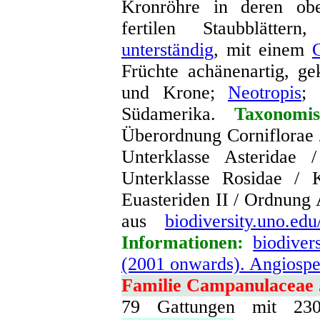
Kronröhre in deren ob
fertilen Staubblätter
unterständig
, mit einem
G
Früchte achänenartig, g
und Krone;
Neotropis
; 
Südamerika.
Taxonomi
Überordnung Corniflorae 
Unterklasse Asteridae
Unterklasse Rosidae / K
Euasteriden II / Ordnung 
aus
biodiversity.uno.edu
Informationen:
biodiver
(2001 onwards). Angiosp
Familie Campanulaceae 
79 Gattungen mit 2300