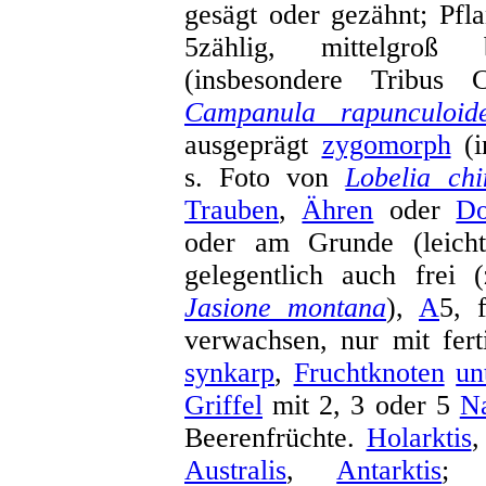
gesägt oder gezähnt; Pfl
5zählig, mittelgro
(insbesondere Tribus 
Campanula rapunculoid
ausgeprägt
zygomorph
(i
s. Foto von
Lobelia chi
Trauben
,
Ähren
oder
Do
oder am Grunde (leich
gelegentlich auch frei
Jasione montana
),
A
5, 
verwachsen, nur mit fert
synkarp
,
Fruchtknoten
un
Griffel
mit 2, 3 oder 5
N
Beerenfrüchte.
Holarktis
Australis
,
Antarktis
; 