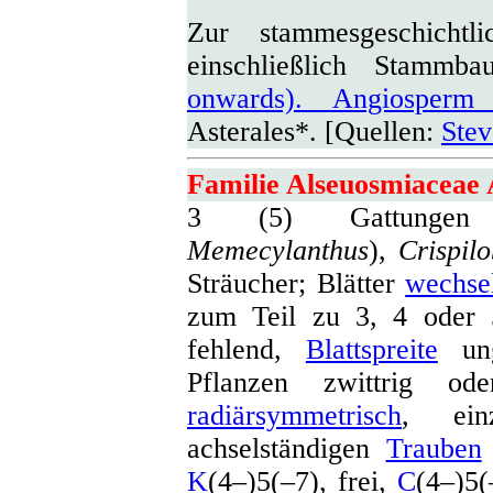
Zur stammesgeschichtl
einschließlich Stamm
onwards). Angiosperm
Asterales*. [Quellen:
Ste
Familie Alseuosmiaceae
3 (5) Gattunge
Memecylanthus
),
Crispil
Sträucher; Blätter
wechse
zum Teil zu 3, 4 oder 
fehlend,
Blattspreite
unge
Pflanzen zwittrig o
radiärsymmetrisch
, ein
achselständigen
Trauben
K
(4–)5(–7), frei,
C
(4–)5