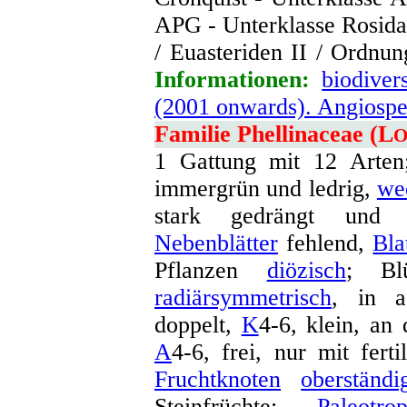
APG - Unterklasse Rosida
/ Euasteriden II / Ordnun
Informationen:
biodiver
(2001 onwards). Angiosp
Familie Phellinaceae (L
O
1 Gattung mit 12 Arten;
immergrün und ledrig,
we
stark gedrängt und
Nebenblätter
fehlend,
Bla
Pflanzen
diözisch
; Bl
radiärsymmetrisch
, in a
doppelt,
K
4-6, klein, an
A
4-6, frei, nur mit fert
Fruchtknoten
oberständi
Steinfrüchte;
Paleotrop