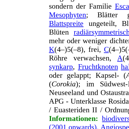
sondern der Familie
Esca
Mesophyten
; Blätter g
Blattspreite
ungeteilt, Bl
Blüten
radiärsymmetrisc
mehr oder weniger dichte
K
(4–)5(–8), frei,
C
(4–)5(
Röhre verwachsen,
A
(
synkarp
,
Fruchtknoten
ha
oder gelappt; Kapsel- (
(
Corokia
); im Südwest-
Neuseeland und Ostaustra
APG - Unterklasse Rosida
/ Euasteriden II / Ordnun
Informationen:
biodiver
(2001 onwards). Angiosp