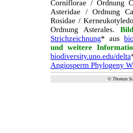
Corniflorae / Ordnung C
Asteridae / Ordnung Ca
Rosidae / Kerneukotyledon
Ordnung Asterales.
Bil
Strichzeichnung
* aus
bi
und weitere Informatio
biodiversity.uno.edu/delta
Angiosperm Phylogeny We
©
Thomas S