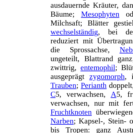
ausdauernde Kräuter, da
Bäume;
Mesophyten
od
Milchsaft; Blätter gesti
wechselständig
, bei 
reduziert mit Übertragu
die Sprossachse,
Nebe
ungeteilt, Blattrand gan
zwittrig,
entemophil
; Blü
ausgeprägt
zygomorph
,
Trauben
;
Perianth
doppelt
C
5, verwachsen,
A
5, f
verwachsen, nur mit fert
Fruchtknoten
überwiege
Narben
; Kapsel-, Stein-
bis Tropen: ganz Austra