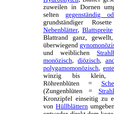
zuweilen in Dornen um
selten
gegenständig od
grundständiger Rosett
Nebenblätter
,
Blattspreite
Blattrand ganz, gewellt
überwiegend
gynomonözi
und weiblichen
Strahl
monözisch
,
diözisch
,
an
polygamomonözisch
,
ent
winzig bis klein
Röhrenblüten =
Sche
(Zungenblüten =
Strah
Kronzipfel einseitig zu 
von
Hüllblättern
umgebe
entweder direkt dem kegel