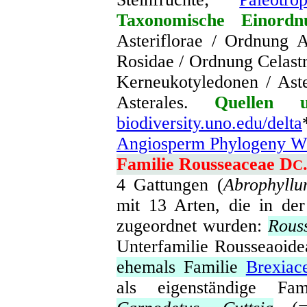
Taxonomische Einordn
Asteriflorae / Ordnung A
Rosidae / Ordnung Celastr
Kerneukotyledonen / Aste
Asterales.
Quellen u
biodiversity.uno.edu/delta
Angiosperm Phylogeny We
Familie Rousseaceae D
C
4 Gattungen (
Abrophyll
mit 13 Arten, die in de
zugeordnet wurden:
Rous
Unterfamilie Rousseaoide
ehemals Familie
Brexiac
als eigenständige Fam