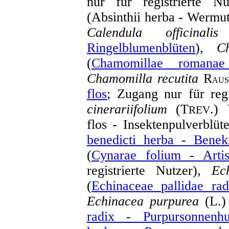
nur für registrierte N
(Absinthii herba - Wermu
Calendula officinalis
Ringelblumenblüten
),
C
(
Chamomillae romana
Chamomilla recutita
R
AU
flos
; Zugang nur für regi
cinerariifolium
(T
.)
REV
flos - Insektenpulverblüt
benedicti herba - Beneki
(
Cynarae folium - Artis
registrierte Nutzer),
Ec
(
Echinaceae pallidae rad
Echinacea purpurea
(L.
radix - Purpursonnenhu