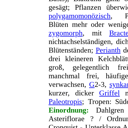
gesägt; Pflanzen überwi
polygamomonözisch
, Po
Blüten mehr oder wenig
zygomorph
, mit
Bract
nichtachselständigen, di
Blütenständen;
Perianth
do
drei kleineren Kelchblä
groß, gelegentlich f
manchmal frei, häuf
verwachsen,
G
2-3,
synka
kurzer, dicker
Griffel
m
Paleotropis
; Tropen: Süd
Einordnung:
Dahlgren 
Asteriflorae ? / Ordnu
Cronquist - Unterklasse 