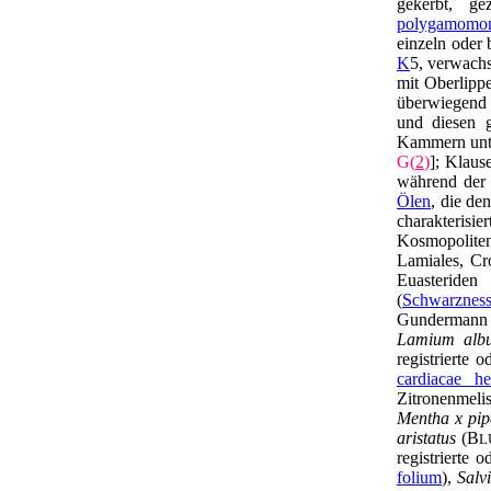
gekerbt, ge
polygamomon
einzeln oder 
K
5, verwachs
mit Oberlipp
überwiegend 
und diesen 
Kammern unte
G(
2
)
]; Klaus
während der 
Ölen
, die de
charakterisi
Kosmopoliten
Lamiales, Cr
Euasteride
(
Schwarzness
Gundermann 
Lamium alb
registrierte 
cardiacae he
Zitronenmelis
Mentha x pip
aristatus
(B
L
registrierte 
folium
),
Salvi