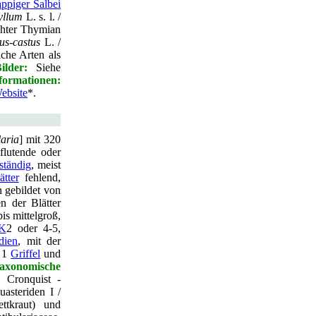
appiger Salbei
yllum
L. s. l. /
hter Thymian
us-castus
L. /
che Arten als
ilder:
Siehe
rmationen:
ebsite
*.
laria
] mit 320
flutende oder
ständig
, meist
tter
fehlend,
n gebildet von
n der Blätter
bis mittelgroß,
K
2 oder 4-5,
dien
, mit der
t 1
Griffel
und
axonomische
 Cronquist -
asteriden I /
ttkraut) und