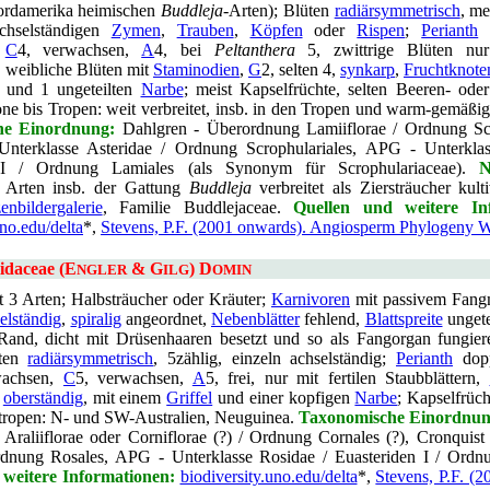
ordamerika heimischen
Buddleja
-Arten); Blüten
radiärsymmetrisch
, me
chselständigen
Zymen
,
Trauben
,
Köpfen
oder
Rispen
;
Perianth
d
,
C
4, verwachsen,
A
4, bei
Peltanthera
5, zwittrige Blüten nur 
, weibliche Blüten mit
Staminodien
,
G
2, selten 4,
synkarp
,
Fruchtknote
und 1 ungeteilten
Narbe
; meist Kapselfrüchte, selten Beeren- oder
ne bis Tropen: weit verbreitet, insb. in den Tropen und warm-gemäßig
he Einordnung:
Dahlgren - Überordnung Lamiiflorae / Ordnung Scr
Unterklasse Asteridae / Ordnung Scrophulariales, APG - Unterkla
 I / Ordnung Lamiales (als Synonym für Scrophulariaceae).
N
e Arten insb. der Gattung
Buddleja
verbreitet als Ziersträucher kult
enbildergalerie
, Familie Buddlejaceae.
Quellen und weitere In
uno.edu/delta
*,
Stevens, P.F. (2001 onwards). Angiosperm Phylogeny W
idaceae (E
& G
) D
NGLER
ILG
OMIN
t 3 Arten; Halbsträucher oder Kräuter;
Karnivoren
mit passivem Fang
elständig
,
spiralig
angeordnet,
Nebenblätter
fehlend,
Blattspreite
ungetei
and, dicht mit Drüsenhaaren besetzt und so als Fangorgan fungier
üten
radiärsymmetrisch
, 5zählig, einzeln achselständig;
Perianth
dop
wachsen,
C
5, verwachsen,
A
5, frei, nur mit fertilen Staubblättern,
oberständig
, mit einem
Griffel
und einer kopfigen
Narbe
; Kapselfrüc
tropen: N- und SW-Australien, Neuguinea.
Taxonomische Einordnun
Araliiflorae oder Corniflorae (?) / Ordnung Cornales (?), Cronquist 
dnung Rosales, APG - Unterklasse Rosidae / Euasteriden I / Ordn
 weitere Informationen:
biodiversity.uno.edu/delta
*,
Stevens, P.F. (