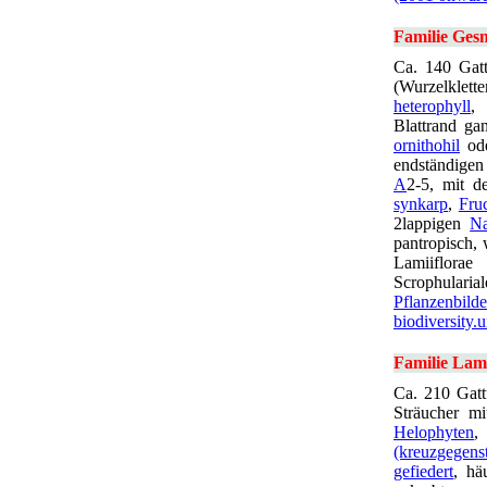
Familie Ges
Ca. 140 Gatt
(Wurzelklette
heterophyll
,
Blattrand gan
ornithohil
od
endständige
A
2-5, mit 
synkarp
,
Fru
2lappigen
Na
pantropisch,
Lamiiflorae
Scrophularia
Pflanzenbilde
biodiversity.
Familie Lam
Ca. 210 Gatt
Sträucher m
Helophyten
(kreuzgegens
gefiedert
, hä