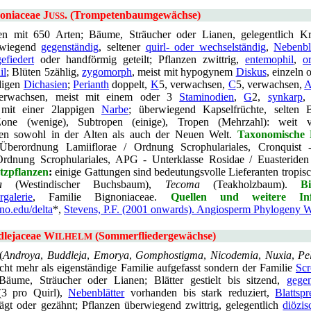
oniaceae J
. (Trompetenbaumgewächse)
USS
n mit 650 Arten; Bäume, Sträucher oder Lianen, gelegentlich Krä
erwiegend
gegenständig
, seltener
quirl- oder wechselständig
,
Nebenbl
gefiedert
oder handförmig geteilt; Pflanzen zwittrig,
entemophil
,
o
il
; Blüten 5zählig,
zygomorph
, meist mit hypogynem
Diskus
, einzeln 
digen
Dichasien
;
Perianth
doppelt,
K
5, verwachsen,
C
5, verwachsen,
verwachsen, meist mit einem oder 3
Staminodien
,
G
2,
synkarp
 mit einer 2lappigen
Narbe
; überwiegend Kapselfrüchte, selten B
one (wenige), Subtropen (einige), Tropen (Mehrzahl): weit ve
en sowohl in der Alten als auch der Neuen Welt.
Taxonomische 
Überordnung Lamiiflorae / Ordnung Scrophulariales, Cronquist -
Ordnung Scrophulariales, APG - Unterklasse Rosidae / Euasteride
tzpflanzen
:
einige Gattungen sind bedeutungsvolle Lieferanten tropisc
a
(Westindischer Buchsbaum),
Tecoma
(Teakholzbaum).
Bi
rgalerie
, Familie Bignoniaceae.
Quellen und weitere Inf
uno.edu/delta
*,
Stevens, P.F. (2001 onwards). Angiosperm Phylogeny W
dlejaceae W
(Sommerfliedergewächse)
ILHELM
(
Androya
,
Buddleja
,
Emorya
,
Gomphostigma
,
Nicodemia
,
Nuxia
,
Pe
cht mehr als eigenständige Familie aufgefasst sondern der Familie
Scr
Bäume, Sträucher oder Lianen; Blätter gestielt bis sitzend,
gegen
3 pro Quirl),
Nebenblätter
vorhanden bis stark reduziert,
Blattspr
sägt oder gezähnt; Pflanzen überwiegend zwittrig, gelegentlich
diözis