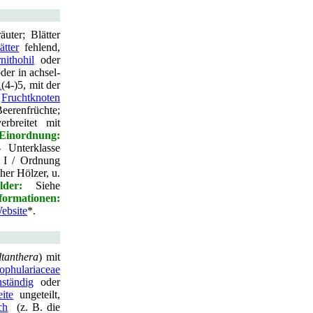
uter; Blätter
ätter
fehlend,
rnithohil
oder
oder in achsel-
A
(4-)5, mit der
,
Fruchtknoten
eerenfrüchte;
rbreitet mit
Einordnung:
 Unterklasse
n I / Ordnung
her Hölzer, u.
lder:
Siehe
ormationen:
ebsite
*.
ltanthera
) mit
ophulariaceae
ständig
oder
eite
ungeteilt,
ch
(z. B. die