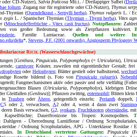
rte oder CD-Nutzer),
Salvia fruticosa
M
. / Dreilappiger Salbei (
Dreil
ILL
obae folium
; Zugang nur für registrierte oder CD-Nutzer),
Thymus serp
and-Thymian (
Quendelkraut - Serpylli herba
),
Thymus vulgaris
L. / Ec
 zygis
L. / Spanischer Thymian (
Thymian - Thymi herba
),
Vitex agn
r (
Mönchspfefferfrüchte - Vitex casti fructus
).
Nutzpflanzen:
Zahlrei
zen von großer Bedeutung sowie als Zierpflanzen kultiviert.
B
rgalerie
, Familie Lamiaceae.
Quellen und weitere Info
uno.edu/delta
*,
Stevens, P.F. (2001 onwards). Angiosperm Phylogeny W
ibulariaceae R
. (Wasserschlauchgewächse)
ICH
tungen [
Genlisea
,
Pinguicula
,
Polypompholyx
(=
Utricularia
),
Utricu
auernde,
carnivore
Kräuter, zuweilen mit eigentümlicher Gestalt; frei 
drophyten
oder
Helophyten
; Blätter gestielt oder halbsitzend,
wechsel
ändige Rosette bildend (s. Foto von
Pinguicula vulgaris
),
Nebenblä
geteilt; Fangmechanismen aktiv oder passiv und sehr vielfältig [Falle
tergetauchten Blasen (
Utricularia
,
Polypompholyx
), klebrigen Drüse
der Gleitfallen (
Genlisea
)]; Pflanzen zwittrig,
entemophil
; Blüten klein 
 in
Trauben
oder
Ähren
, gelegentlich einzeln;
Perianth
doppelt,
,
C
5 oder 2, verwachsen,
A
2 oder 4, wenn 4 dann zwei
Stamino
 deren Basis verwachsen,
G
2,
synkarp
,
Fruchtknoten
oberständig
, mi
; Kapselfrüchte; Dauerfrostzone bis Tropen: Kosmopoliten.
T
:
Dahlgren - Überordnung Lamiiflorae / Ordnung Scrophulariales,
Asteridae / Ordnung Scrophulariales, APG - Unterklasse Rosidae / Eu
miales.
In Deutschland vertretene Gattungen
:
Pinguicula
(Fe