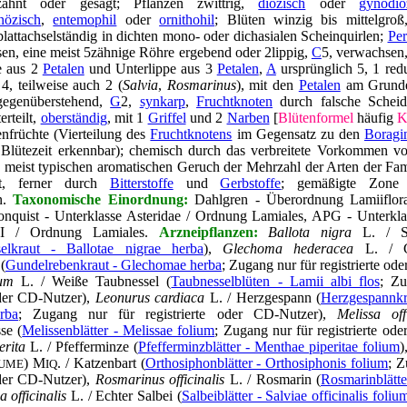
zähnt oder gesägt; Pflanzen zwittrig,
diözisch
oder
gynodiö
özisch
,
entemophil
oder
ornithohil
; Blüten winzig bis mittelgro
blattachselständig in dichten mono- oder dichasialen Scheinquirlen;
Per
en, eine meist 5zähnige Röhre ergebend oder 2lippig,
C
5, verwachsen,
e aus 2
Petalen
und Unterlippe aus 3
Petalen
,
A
ursprünglich 5, 1 redu
4, teilweise auch 2 (
Salvia
,
Rosmarinus
), mit den
Petalen
am Grunde
gegenüberstehend,
G
2,
synkarp
,
Fruchtknoten
durch falsche Schei
rteilt,
oberständig
, mit 1
Griffel
und 2
Narben
[
Blütenformel
häufig
K
enfrüchte (Vierteilung des
Fruchtknotens
im Gegensatz zu den
Boragi
Blütezeit erkennbar); chemisch durch das verbreitete Vorkommen 
n meist typischen aromatischen Geruch der Mehrzahl der Arten der Fam
ert, ferner durch
Bitterstoffe
und
Gerbstoffe
; gemäßigte Zone 
.
Taxonomische Einordnung:
Dahlgren - Überordnung Lamiiflor
onquist - Unterklasse Asteridae / Ordnung Lamiales, APG - Unterkla
n I / Ordnung Lamiales.
Arzneipflanzen
:
Ballota nigra
L. / Sc
elkraut - Ballotae nigrae herba
),
Glechoma hederacea
L. / G
(
Gundelrebenkraut - Glechomae herba
; Zugang nur für registrierte od
um
L. / Weiße Taubnessel (
Taubnesselblüten - Lamii albi flos
; Zu
oder CD-Nutzer),
Leonurus cardiaca
L. / Herzgespann (
Herzgespannkr
rba
; Zugang nur für registrierte oder CD-Nutzer),
Melissa offi
se (
Melissenblätter - Melissae folium
; Zugang nur für registrierte od
erita
L. / Pfefferminze (
Pfefferminzblätter - Menthae piperitae folium
)
) M
. / Katzenbart (
Orthosiphonblätter - Orthosiphonis folium
; Z
UME
IQ
oder CD-Nutzer),
Rosmarinus officinalis
L. / Rosmarin (
Rosmarinblätte
a officinalis
L. / Echter Salbei (
Salbeiblätter - Salviae officinalis foliu