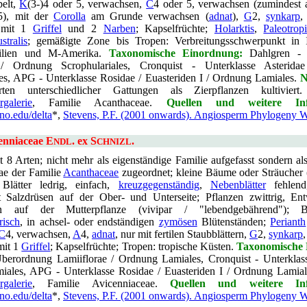
elt,
K
(3-)4 oder 5, verwachsen,
C
4 oder 5, verwachsen (zumindest a
5), mit der
Corolla
am Grunde verwachsen (
adnat
),
G
2,
synkarp
 mit 1
Griffel
und 2
Narben
; Kapselfrüchte;
Holarktis
,
Paleotrop
stralis
; gemäßigte Zone bis Tropen: Verbreitungsschwerpunkt in 
silien und M-Amerika.
Taxonomische Einordnung:
Dahlgren - 
 / Ordnung Scrophulariales, Cronquist - Unterklasse Asterid
les, APG - Unterklasse Rosidae / Euasteriden I / Ordnung Lamiales.
N
ten unterschiedlicher Gattungen als Zierpflanzen kultivier
rgalerie
, Familie Acanthaceae.
Quellen und weitere Inf
uno.edu/delta
*,
Stevens, P.F. (2001 onwards). Angiosperm Phylogeny W
enniaceae E
. ex S
.
NDL
CHNIZL
 8 Arten; nicht mehr als eigenständige Familie aufgefasst sondern al
ae der Familie
Acanthaceae
zugeordnet; kleine Bäume oder Sträucher
 Blätter ledrig, einfach,
kreuzgegenständig
,
Nebenblätter
fehlen
it Salzdrüsen auf der Ober- und Unterseite; Pflanzen zwittrig, En
 auf der Mutterpflanze (vivipar / "lebendgebährend"); Bl
risch
, in achsel- oder endständigen
zymösen
Blütenständen;
Perianth
C
4, verwachsen,
A
4,
adnat
, nur mit fertilen Staubblättern,
G
2,
synkarp
mit 1
Griffel
; Kapselfrüchte; Tropen: tropische Küsten.
Taxonomische 
berordnung Lamiiflorae / Ordnung Lamiales, Cronquist - Unterklass
ales, APG - Unterklasse Rosidae / Euasteriden I / Ordnung Lamia
rgalerie
, Familie Avicenniaceae.
Quellen und weitere Inf
uno.edu/delta
*,
Stevens, P.F. (2001 onwards). Angiosperm Phylogeny W