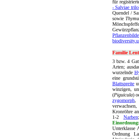
für registrie
- Salviae tril
Quendel / S
sowie
Thymus
Mönchspfeffe
Gewürzpflan
Pflanzenbilde
biodiversity.
Familie Lent
3 bzw. 4 Gat
Arten; ausd
wurzelnde
Hy
eine grundst
Blattspreite
un
winzigen, un
(
Piguicula
) o
zygomorph
,
verwachsen
Kronröhre an
1-2
Narben
Einordnung
Unterklasse 
Ordnung La