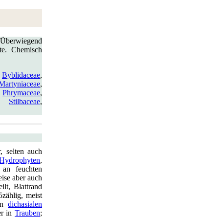
 Überwiegend
hte. Chemisch
,
Byblidaceae
,
Martyniaceae
,
,
Phrymaceae
,
,
Stilbaceae
,
, selten auch
Hydrophyten
,
 an feuchten
eise aber auch
ilt, Blattrand
5zählig, meist
 in
dichasialen
er in
Trauben
;