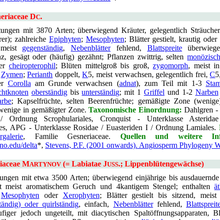
neriaceae D
.
C
ungen mit 3870 Arten; überwiegend Kräuter, gelegentlich Sträuche
rer); zahlreiche
Epiphyten
;
Mesophyten
; Blätter gestielt, krautig oder
 meist
gegenständig
,
Nebenblätter
fehlend,
Blattspreite
überwiegen
z, gesägt oder (häufig) gezähnt; Pflanzen zwittrig, selten
monözisc
er
cheiropterophil
; Blüten mittelgroß bis groß,
zygomorph
, meist i
n
Zymen
;
Perianth
doppelt,
K
5, meist verwachsen, gelegentlich frei,
C
5
der
Corolla
am Grunde verwachsen (
adnat
), zum Teil mit 1-3
Stam
chtknoten
oberständig
bis
unterständig
; mit 1
Griffel
und 1-2
Narben
rbe
; Kapselfrüchte, selten Beerenfrüchte; gemäßigte Zone (wenige
 wenige in gemäßigter Zone.
Taxonomische Einordnung:
Dahlgren -
 / Ordnung Scrophulariales, Cronquist - Unterklasse Asterid
les, APG - Unterklasse Rosidae / Euasteriden I / Ordnung Lamiales.
rgalerie
, Familie Gesneriaceae.
Quellen und weitere Inf
uno.edu/delta
*,
Stevens, P.F. (2001 onwards). Angiosperm Phylogeny W
iaceae M
(= Labiatae J
.; Lippenblütengewächse)
ARTYNOV
USS
ungen mit etwa 3500 Arten; überwiegend einjährige bis ausdauernde
it meist aromatischem Geruch und 4kantigem Stengel; enthalten
ä
,
Mesophyten
oder
Xerophyten
; Blätter gestielt bis sitzend, meis
tändig) oder quirlständig
, einfach,
Nebenblätter
fehlend,
Blattspreit
ufiger jedoch ungeteilt, mit diacytischen Spaltöffnungsapparaten, Bl