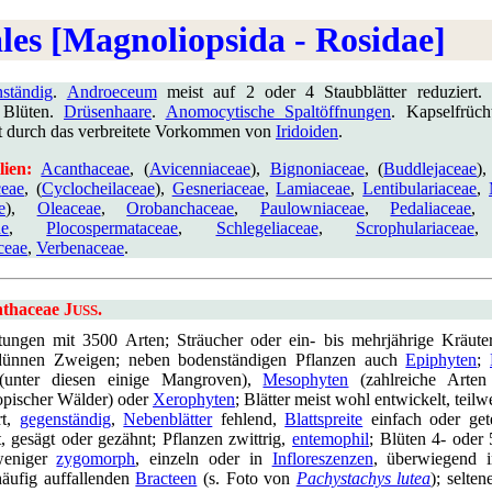
les [Magnoliopsida - Rosidae]
ständig
.
Androeceum
meist auf 2 oder 4 Staubblätter reduziert.
Blüten.
Drüsenhaare
.
Anomocytische Spaltöffnungen
. Kapselfrüc
rt durch das verbreitete Vorkommen von
Iridoiden
.
lien:
Acanthaceae
, (
Avicenniaceae
),
Bignoniaceae
, (
Buddlejaceae
)
ceae
, (
Cyclocheilaceae
),
Gesneriaceae
,
Lamiaceae
,
Lentibulariaceae
,
e
),
Oleaceae
,
Orobanchaceae
,
Paulowniaceae
,
Pedaliaceae
ae
,
Plocospermataceae
,
Schlegeliaceae
,
Scrophulariaceae
ceae
,
Verbenaceae
.
nthaceae J
.
USS
ungen mit 3500 Arten; Sträucher oder ein- bis mehrjährige Kräuter
ünnen Zweigen; neben bodenständigen Pflanzen auch
Epiphyten
;
unter diesen einige Mangroven),
Mesophyten
(zahlreiche Arten
ropischer Wälder) oder
Xerophyten
; Blätter meist wohl entwickelt, teilw
rt,
gegenständig
,
Nebenblätter
fehlend,
Blattspreite
einfach oder gete
, gesägt oder gezähnt; Pflanzen zwittrig,
entemophil
; Blüten 4- oder 
weniger
zygomorph
, einzeln oder in
Infloreszenzen
, überwiegend
häufig auffallenden
Bracteen
(s. Foto von
Pachystachys lutea
); selten