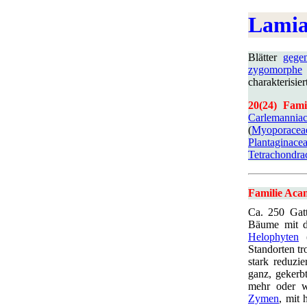
Lamia
Blätter
gegen
zygomorphe
charakterisie
20(24) Fami
Carlemannia
(
Myoporacea
Plantaginace
Tetrachondra
Familie Aca
Ca. 250 Gatt
Bäume mit d
Helophyten
(
Standorten t
stark reduzie
ganz, gekerbt
mehr oder 
Zymen
, mit 