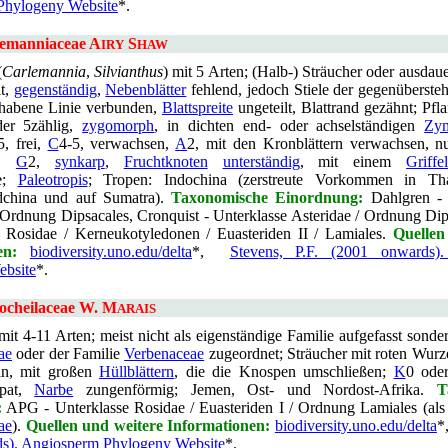
Phylogeny Website
*.
lemanniaceae A
S
IRY
HAW
(
Carlemannia
,
Silvianthus
) mit 5 Arten; (Halb-) Sträucher oder ausdau
lt,
gegenständig
,
Nebenblätter
fehlend, jedoch Stiele der gegenüberste
rhabene Linie verbunden,
Blattspreite
ungeteilt, Blattrand gezähnt; Pfla
der 5zählig,
zygomorph
, in dichten end- oder achselständigen
Zy
5, frei,
C
4-5, verwachsen,
A
2, mit den Kronblättern verwachsen, nur
rn,
G
2,
synkarp
,
Fruchtknoten
unterständig
, mit einem
Griffe
te;
Paleotropis
; Tropen: Indochina (zerstreute Vorkommen in Tha
dchina und auf Sumatra).
Taxonomische Einordnung:
Dahlgren -
/ Ordnung Dipsacales, Cronquist - Unterklasse Asteridae / Ordnung Di
e Rosidae / Kerneukotyledonen / Euasteriden II / Lamiales.
Quellen
en:
biodiversity.uno.edu/delta
*,
Stevens, P.F. (2001 onwards)
ebsite
*.
locheilaceae W. M
ARAIS
it 4-11 Arten; meist nicht als eigenständige Familie aufgefasst sonde
ae
oder der Familie
Verbenaceae
zugeordnet; Sträucher mit roten Wurze
ln, mit großen
Hüllblättern
, die die Knospen umschließen;
K
0 ode
lpat,
Narbe
zungenförmig; Jemen, Ost- und Nordost-Afrika.
T
:
APG - Unterklasse Rosidae / Euasteriden I / Ordnung Lamiales (al
ae
).
Quellen und weitere Informationen:
biodiversity.uno.edu/delta
*
s). Angiosperm Phylogeny Website
*.