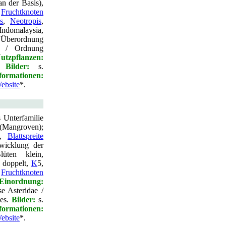
n der Basis),
,
Fruchtknoten
is
,
Neotropis
,
Indomalaysia,
Überordnung
ae / Ordnung
utzpflanzen
:
t.
Bilder:
s.
ormationen:
ebsite
*.
s Unterfamilie
 (Mangroven);
d,
Blattspreite
twicklung der
üten klein,
doppelt,
K
5,
,
Fruchtknoten
Einordnung:
e Asteridae /
les.
Bilder:
s.
ormationen:
ebsite
*.