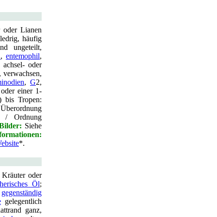
r oder Lianen
 ledrig, häufig
d ungeteilt,
h
,
entemophil
,
n achsel- oder
, verwachsen,
inodien
,
G
2,
oder einer 1-
) bis Tropen:
 Überordnung
ae / Ordnung
Bilder:
Siehe
ormationen:
ebsite
*.
 Kräuter oder
therisches Öl
;
t
gegenständig
e
gelegentlich
attrand ganz,