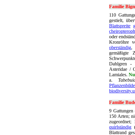
Familie Bign
110 Gattunge
gestielt, üb
Blattspreite
cheiropteroph
oder endstän
Kronröhre 
oberständig
,
gemäßigte Z
Schwerpunkt
Dahlgren - 
Asteridae / 
Lamiales.
Nu
a.
Tabebui
Pflanzenbilde
biodiversity.
Familie Bud
9 Gattungen 
150 Arten; ni
zugeordnet; 
quirlständig
(
Blattrand ge