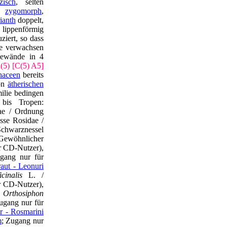
zisch
, selten
ß,
zygomorph
,
ianth
doppelt,
 lippenförmig
ziert, so dass
 verwachsen
dewände in 4
(5) [C(5) A5]
naceen
bereits
von
ätherischen
ilie bedingen
bis Tropen:
ae / Ordnung
sse Rosidae /
hwarznessel
ewöhnlicher
er CD-Nutzer),
gang nur für
aut - Leonuri
cinalis
L. /
er CD-Nutzer),
,
Orthosiphon
ugang nur für
r - Rosmarini
m
; Zugang nur