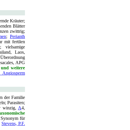
ernde Kräuter;
henden Blätter
nzen zwittrig;
men
;
Perianth
 mit fertilen
l
; vielsamige
iland, Laos,
 Überordnung
psacales, APG
 und weitere
. Angiosperm
rn der Familie
ln; Parasiten;
r winzig,
A
4,
axonomische
s Synonym für
,
Stevens, P.F.