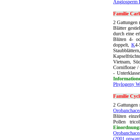
Angiosperm 
Familie Car
2 Gattungen 
Blätter gestie
durch eine e
Blüten 4- o
doppelt,
K
4-
Staubblätte
Kapselfrüch
Vietnam, Sü
Corniflorae 
- Unterklass
Information
Phylogeny W
Familie Cyc
2 Gattungen m
Orobanchace
Blüten einze
Pollen trico
Einordnung
Orobanchace
(2001 onward