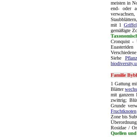
meisten in N
end- oder a
verwachsen
Staubblättern
mit 1
Griffel
gemäßigte Zo
Taxonomisc
Cronquist - 
Euasteriden
Verschieden
Siehe
Pflanz
biodiversity.
Familie Bybl
1 Gattung mi
Blätter
wechs
mit ganzem R
zwittrig; Bl
Grunde ver
Fruchtknoten
Zone bis Sub
Überordnung 
Rosidae / Or
Quellen und