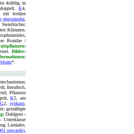
ist 4zählig, in
oppelt,
K
4,
mit fertilen
n
oberständig
,
 Steinfrüchte;
ten Klimaten.
ophulariales,
sse Rosidae /
utzpflanzen:
iviert.
Bilder:
formationen:
ebsite
*.
mechanismus;
lt, linealisch,
end; Pflanzen
pelt,
K
5, am
G
2,
synkarp
,
hte; gemäßigte
g:
Dahlgren -
- Unterklasse
ung Lamiales.
2001 onwards).