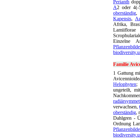
Perianth
dopp
A
2 oder 4(-
oberständig
,
Kapensis
,
Au
Afrika, Bra
Lamiiflorae
Scrophularia
Einzelne Ar
Pflanzenbilde
biodiversity.
Familie Avic
1 Gattung mit
Avicennioide
Helophyten
;
ungeteilt, m
Nachkommen
radiärsymmet
verwachsen,
oberständig
, 
Dahlgren - Ü
Ordnung Lami
Pflanzenbilde
biodiversity.